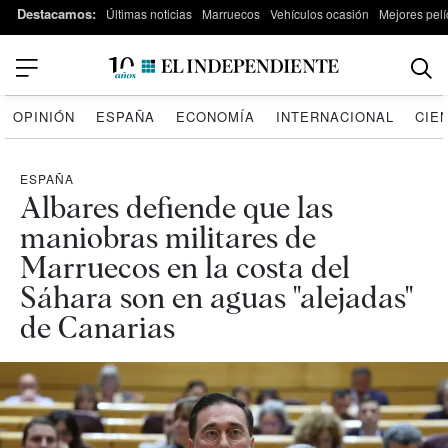
Destacamos:
Últimas noticias
Marruecos
Vehículos ocasión
Mejores pelí
OPINIÓN
ESPAÑA
ECONOMÍA
INTERNACIONAL
CIE
ESPAÑA
Albares defiende que las
maniobras militares de
Marruecos en la costa del
Sáhara son en aguas "alejadas"
de Canarias