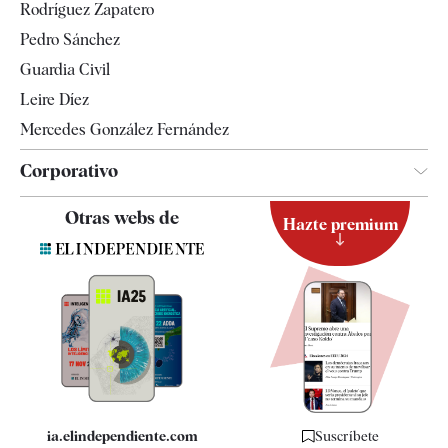
Rodríguez Zapatero
Televisión
Pedro Sánchez
Tendencias
Guardia Civil
Leire Díez
Mercedes González Fernández
Corporativo
Contacto
Otras webs de
Hazte premium
Suscripción
Newsletter
Apps
Quiénes somos
Especificaciones
ia.elindependiente.com
Suscríbete