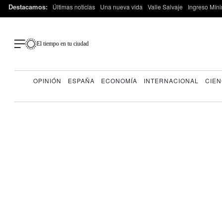
Destacamos:
Últimas noticias
Una nueva vida
Valle Salvaje
Ingreso Míni
El tiempo en tu ciudad
OPINIÓN
ESPAÑA
ECONOMÍA
INTERNACIONAL
CIEN