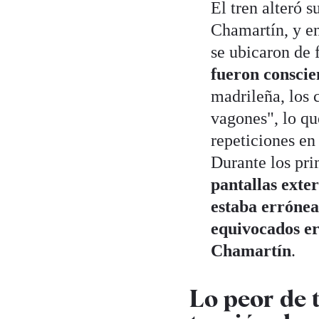
El tren alteró s
Chamartín, y en
se ubicaron de f
fueron conscie
madrileña, los 
vagones", lo que
repeticiones en
Durante los pri
pantallas exter
estaba erróne
equivocados er
Chamartín
.
Lo peor de 