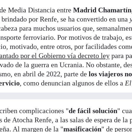
 de Media Distancia entre
Madrid Chamartín
, brindado por Renfe, se ha convertido en una
cabeza para muchos usuarios que, semanalment
ansporte ferroviario. Por motivos de trabajo, es
o, motivado, entre otros, por facilidades co
antado por el Gobierno vía decreto ley
para pa
ado de la guerra en Ucrania. No obstante, des
smo, en abril de 2022, parte de
los viajeros n
ervicio
, como denuncian algunos de ellos a
El
criben complicaciones "
de fácil solución
" cu
s de Atocha Renfe, a las salas de espera de la 
eña. Al margen de la "
masificación
" de perso