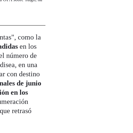
ntas", como la
adidas
en los
 el número de
disea, en una
lar con destino
inales de junio
ión en los
numeración
que retrasó