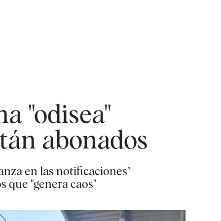
na "odisea"
están abonados
anza en las notificaciones"
os que "genera caos"