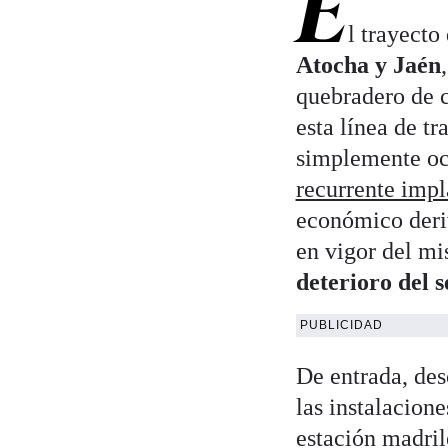
E
l trayecto
Atocha y Jaén
quebradero de 
esta línea de tr
simplemente oci
recurrente impl
económico deriv
en vigor del mi
deterioro del s
PUBLICIDAD
De entrada, des
las instalacione
estación madril