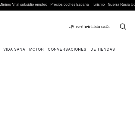
Mínimo Vital subsidio empleo
Precios coches España
Turismo
Guerra Rusia Ucr
Suscríbete
Iniciar sesión
VIDA SANA
MOTOR
CONVERSACIONES
DE TIENDAS