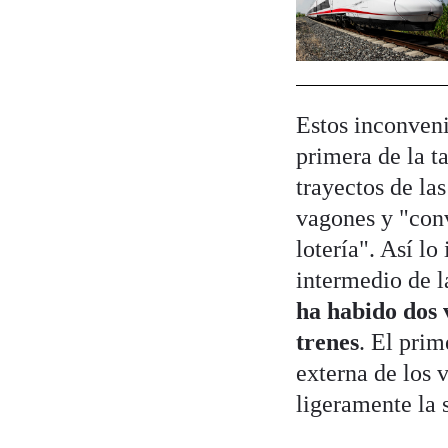
Estos inconveni
primera de la t
trayectos de la
vagones y "conv
lotería". Así l
intermedio de l
ha habido dos 
trenes
. El pri
externa de los 
ligeramente la s