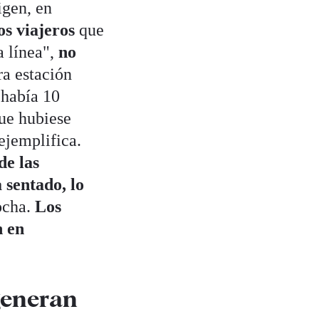
igen, en
os viajeros
que
a línea",
no
ra estación
 "había 10
que hubiese
 ejemplifica.
de las
 sentado, lo
ocha.
Los
n en
generan