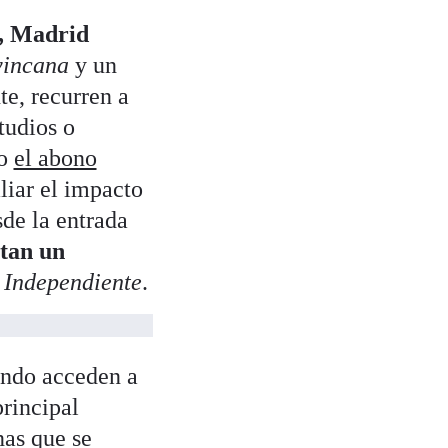
, Madrid
yincana
y un
e, recurren a
tudios o
mo
el abono
liar el impacto
de la entrada
otan un
 Independiente
.
ando acceden a
principal
nas que se