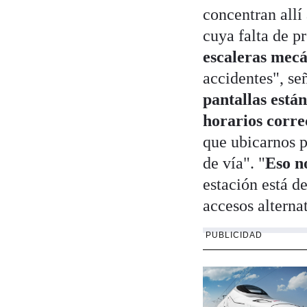
concentran allí 
cuya falta de pr
escaleras mecá
accidentes", señ
pantallas está
horarios corre
que ubicarnos 
de vía". "
Eso n
estación está d
accesos alterna
PUBLICIDAD