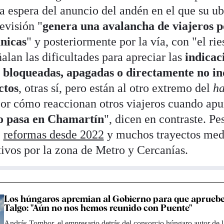
a espera del anuncio del andén en el que su ubi
evisión "
genera una avalancha de viajeros p
nicas
" y posteriormente por la vía, con "el ri
alan las dificultades para apreciar las
indicac
n bloqueadas, apagadas o directamente no in
ctos
, otras sí, pero están al otro extremo del
ha
por cómo reaccionan otros viajeros cuando ap
o pasa en Chamartín
", dicen en contraste. Pe
e
reformas desde 2022
y muchos trayectos med
tivos por la zona de Metro y Cercanías.
Los húngaros apremian al Gobierno para que apruebe
Talgo: "Aún no nos hemos reunido con Puente"
András Tombor, el empresario detrás del consorcio húngaro autor de 