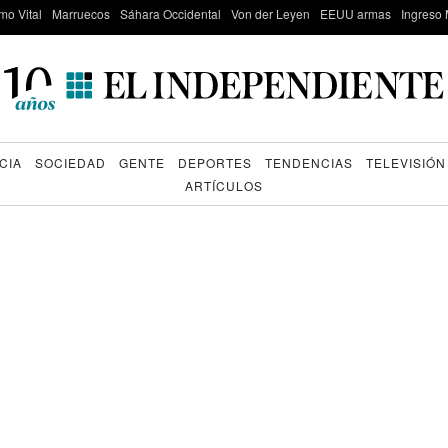
mo Vital
Marruecos
Sáhara Occidental
Von der Leyen
EEUU armas
Ingreso 
CIA
SOCIEDAD
GENTE
DEPORTES
TENDENCIAS
TELEVISIÓN
ARTÍCULOS