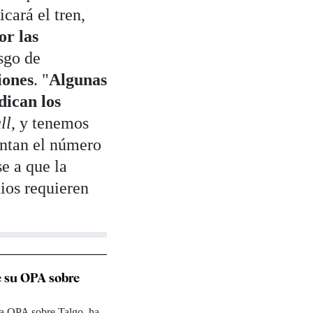
cará el tren,
or las
esgo de
iones
. "
Algunas
dican los
ll
, y tenemos
untan el número
se a que la
ios requieren
 su OPA sobre
la OPA sobre Talgo, ha