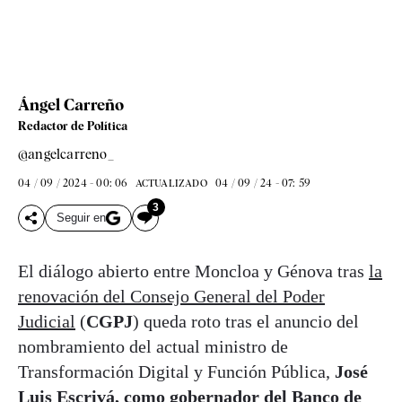
Ángel Carreño
Redactor de Política
@angelcarreno_
04 / 09 / 2024 - 00: 06
04 / 09 / 24 - 07: 59
ACTUALIZADO
3
Seguir en
El diálogo abierto entre Moncloa y Génova tras
la
renovación del Consejo General del Poder
Judicial
(
CGPJ
) queda roto tras el anuncio del
nombramiento del actual ministro de
Transformación Digital y Función Pública,
José
Luis Escrivá, como gobernador del Banco de