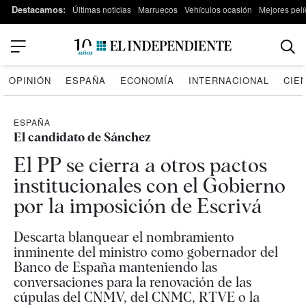
Destacamos:
Últimas noticias
Marruecos
Vehículos ocasión
Mejores pelí
OPINIÓN
ESPAÑA
ECONOMÍA
INTERNACIONAL
CIE
ESPAÑA
El candidato de Sánchez
El PP se cierra a otros pactos
institucionales con el Gobierno
por la imposición de Escrivá
Descarta blanquear el nombramiento
inminente del ministro como gobernador del
Banco de España manteniendo las
conversaciones para la renovación de las
cúpulas del CNMV, del CNMC, RTVE o la