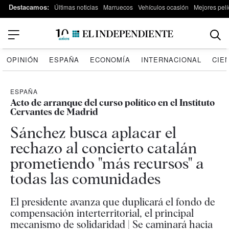
Destacamos:
Últimas noticias
Marruecos
Vehículos ocasión
Mejores pelí
OPINIÓN
ESPAÑA
ECONOMÍA
INTERNACIONAL
CIE
ESPAÑA
Acto de arranque del curso político en el Instituto
Cervantes de Madrid
Sánchez busca aplacar el
rechazo al concierto catalán
prometiendo "más recursos" a
todas las comunidades
El presidente avanza que duplicará el fondo de
compensación interterritorial, el principal
mecanismo de solidaridad | Se caminará hacia