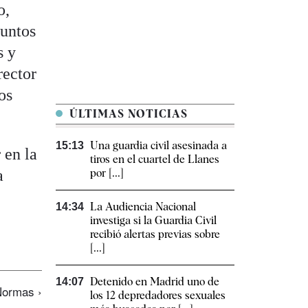
o,
untos
s y
rector
os
ÚLTIMAS NOTICIAS
Una guardia civil asesinada a
15:13
 en la
tiros en el cuartel de Llanes
a
por [...]
La Audiencia Nacional
14:34
investiga si la Guardia Civil
recibió alertas previas sobre
[...]
Detenido en Madrid uno de
14:07
ormas ›
los 12 depredadores sexuales