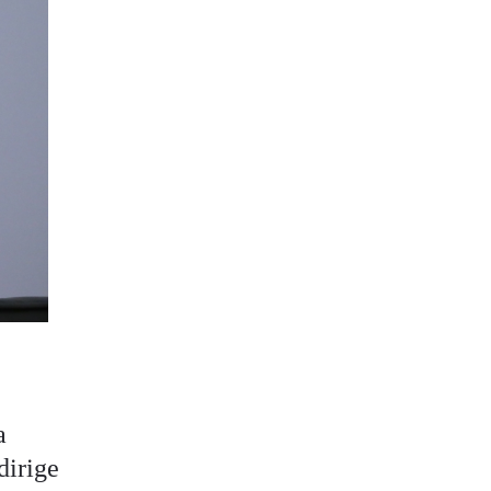
a
dirige