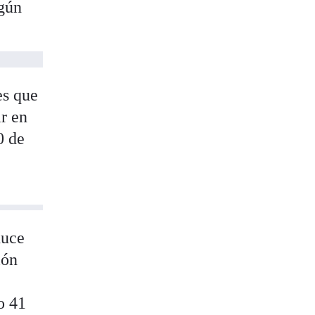
gún
es que
r en
0 de
duce
ión
o 41