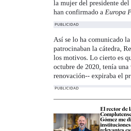
la mujer del presidente de
han confirmado a
Europa 
PUBLICIDAD
Así se lo ha comunicado l
patrocinaban la cátedra, R
los motivos. Lo cierto es q
octubre de 2020, tenía una 
renovación-- expiraba el 
PUBLICIDAD
El rector de 
Complutense
Gómez me di
institucione
relevantes e