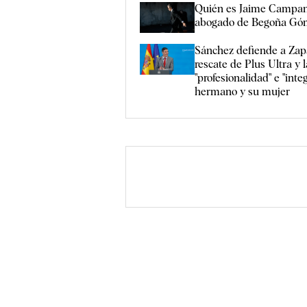
Quién es Jaime Campane
abogado de Begoña Gó
Sánchez defiende a Zapa
rescate de Plus Ultra y l
"profesionalidad" e "inte
hermano y su mujer