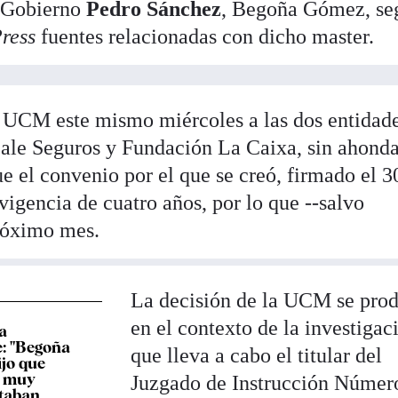
l Gobierno
Pedro Sánchez
, Begoña Gómez, se
Press
fuentes relacionadas con dicho master.
a UCM este mismo miércoles a las dos entidad
eale Seguros y Fundación La Caixa, sin ahonda
ue el convenio por el que se creó, firmado el 3
vigencia de cuatro años, por lo que --salvo
próximo mes.
La decisión de la UCM se pro
en el contexto de la investigac
la
: "Begoña
que lleva a cabo el titular del
jo que
s muy
Juzgado de Instrucción Númer
staban