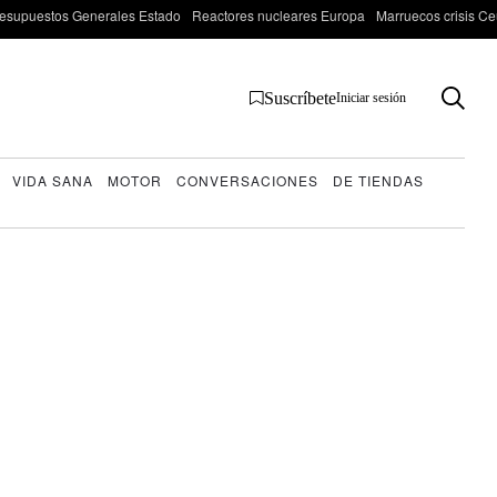
esupuestos Generales Estado
Reactores nucleares Europa
Marruecos crisis Ce
Suscríbete
Iniciar sesión
VIDA SANA
MOTOR
CONVERSACIONES
DE TIENDAS