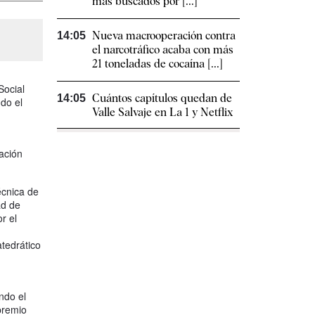
más buscados por [...]
Nueva macrooperación contra
14:05
el narcotráfico acaba con más
21 toneladas de cocaína [...]
Social
Cuántos capítulos quedan de
14:05
do el
Valle Salvaje en La 1 y Netflix
ación
écnica de
ad de
r el
tedrático
ndo el
premio