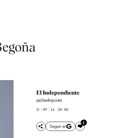
 Begoña
El Independiente
@elindepcom
11 / 09 / 24 - 20: 00
1
Seguir en