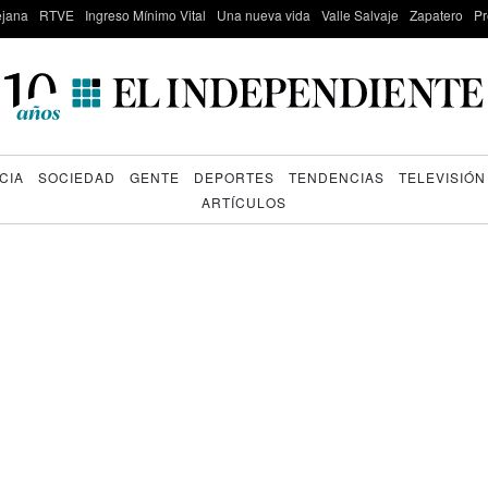
lejana
RTVE
Ingreso Mínimo Vital
Una nueva vida
Valle Salvaje
Zapatero
Pr
CIA
SOCIEDAD
GENTE
DEPORTES
TENDENCIAS
TELEVISIÓN
ARTÍCULOS