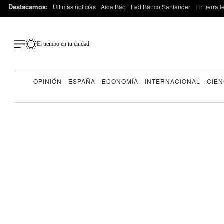
Destacamos:
Últimas noticias
Aída Bao
Fed Banco Santander
En tierra 
El tiempo en tu ciudad
OPINIÓN
ESPAÑA
ECONOMÍA
INTERNACIONAL
CIEN