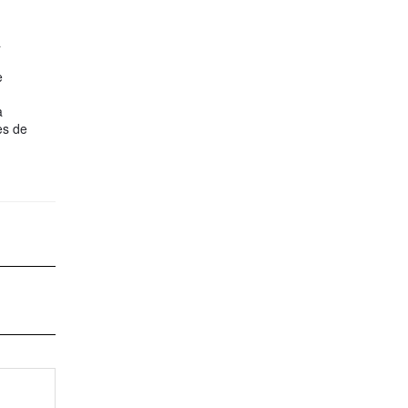
a
e
a
es de