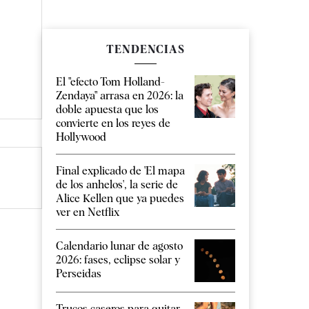
TENDENCIAS
El "efecto Tom Holland-
Zendaya" arrasa en 2026: la
doble apuesta que los
convierte en los reyes de
Hollywood
Final explicado de 'El mapa
de los anhelos', la serie de
Alice Kellen que ya puedes
ver en Netflix
Calendario lunar de agosto
2026: fases, eclipse solar y
Perseidas
Trucos caseros para quitar