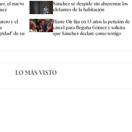
r, el nuevo
Sánchez se despide sin ahuyentar los
mez
elefantes de la habitación
tero y el
Hazte Oír fija en 13 años la petición de
a
cárcel para Begoña Gómez y solicita
gridad" de su
que Sánchez declare como testigo
LO MÁS VISTO