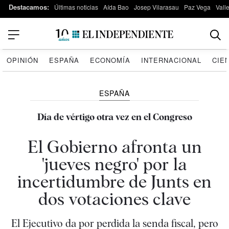
Destacamos:
Últimas noticias
Aída Bao
Josep Vilarasau
Paz Vega
Vall
OPINIÓN
ESPAÑA
ECONOMÍA
INTERNACIONAL
CIE
ESPAÑA
Día de vértigo otra vez en el Congreso
El Gobierno afronta un
'jueves negro' por la
incertidumbre de Junts en
dos votaciones clave
El Ejecutivo da por perdida la senda fiscal, pero