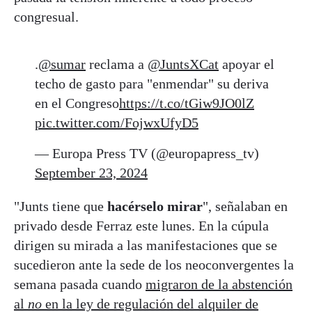
congresual.
.
@sumar
reclama a
@JuntsXCat
apoyar el
techo de gasto para "enmendar" su deriva
en el Congreso
https://t.co/tGiw9JO0lZ
pic.twitter.com/FojwxUfyD5
— Europa Press TV (@europapress_tv)
September 23, 2024
"Junts tiene que
hacérselo mirar
", señalaban en
privado desde Ferraz este lunes. En la cúpula
dirigen su mirada a las manifestaciones que se
sucedieron ante la sede de los neoconvergentes la
semana pasada cuando
migraron de la abstención
al
no
en la ley de regulación del alquiler de