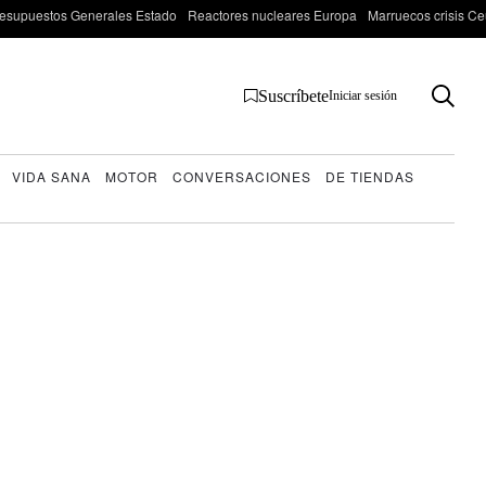
esupuestos Generales Estado
Reactores nucleares Europa
Marruecos crisis Ce
Suscríbete
Iniciar sesión
VIDA SANA
MOTOR
CONVERSACIONES
DE TIENDAS