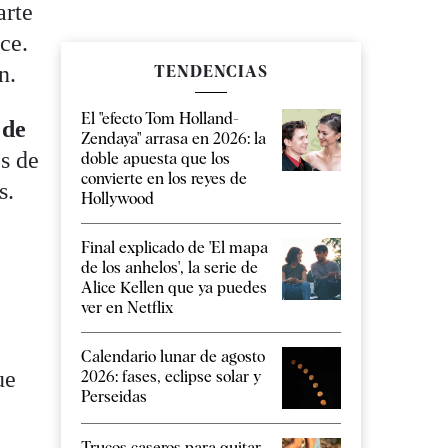
arte
ce.
n.
TENDENCIAS
El "efecto Tom Holland-
 de
Zendaya" arrasa en 2026: la
es de
doble apuesta que los
convierte en los reyes de
s.
Hollywood
Final explicado de 'El mapa
de los anhelos', la serie de
Alice Kellen que ya puedes
ver en Netflix
Calendario lunar de agosto
ue
2026: fases, eclipse solar y
Perseidas
Trucos caseros para quitar