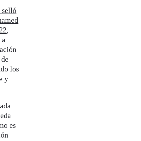
 selló
ohamed
022
,
 a
zación
 de
do los
e y
nada
ueda
"no es
ión