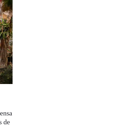
rensa
s de