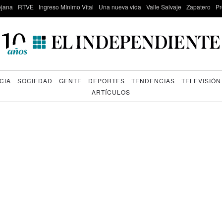
lejana
RTVE
Ingreso Mínimo Vital
Una nueva vida
Valle Salvaje
Zapatero
Pr
CIA
SOCIEDAD
GENTE
DEPORTES
TENDENCIAS
TELEVISIÓN
ARTÍCULOS