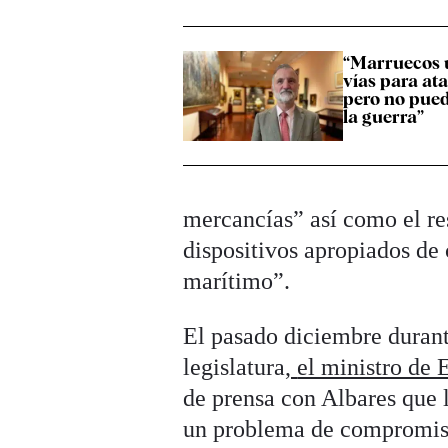
“Marruecos u
vías para at
pero no pue
la guerra”
mercancías” así como el re
dispositivos apropiados de 
marítimo”.
El pasado diciembre durante
legislatura
,
el ministro de 
de prensa con Albares que l
un problema de compromiso