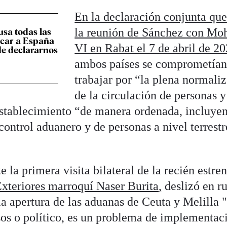
En la declaración conjunta que
la reunión de Sánchez con M
sa todas las
acar a España
VI en Rabat el 7 de abril de 2
de declararnos
ambos países se comprometían
trabajar por “la plena normali
de la circulación de personas y
stablecimiento “de manera ordenada, incluyen
control aduanero y de personas a nivel terrestr
 la primera visita bilateral de la recién estre
Exteriores marroquí Naser Burita
,
deslizó en r
a apertura de las aduanas de Ceuta y Melilla 
s o político, es un problema de implementac