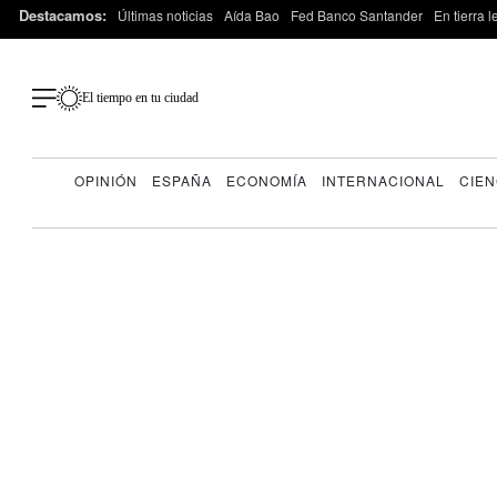
Destacamos:
Últimas noticias
Aída Bao
Fed Banco Santander
En tierra 
El tiempo en tu ciudad
OPINIÓN
ESPAÑA
ECONOMÍA
INTERNACIONAL
CIEN