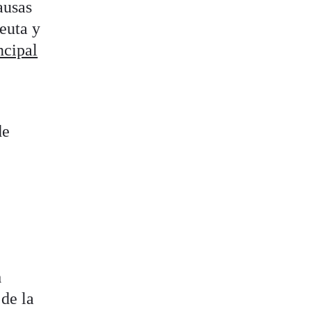
ausas
euta y
ncipal
de
a
 de la