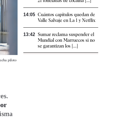
21 toneladas de cocaína [...]
Cuántos capítulos quedan de
14:05
Valle Salvaje en La 1 y Netflix
Sumar reclama suspender el
13:42
Mundial con Marruecos si no
se garantizan los [...]
ueba piloto
es.
por
misma