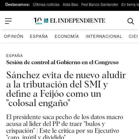
Destacamos:
Últimas noticias
Aída Bao
Fed Banco Santander
En tierra 
OPINIÓN
ESPAÑA
ECONOMÍA
INTERNACIONAL
CIE
ESPAÑA
Sesión de control al Gobierno en el Congreso
Sánchez evita de nuevo aludir
a la tributación del SMI y
define a Feijóo como un
"colosal engaño"
El presidente saca pecho de los datos macro
acusa al líder del PP de traer "bulos y
crispación" | Este le critica por su Ejecutivo
"caro, inútil y dividido"