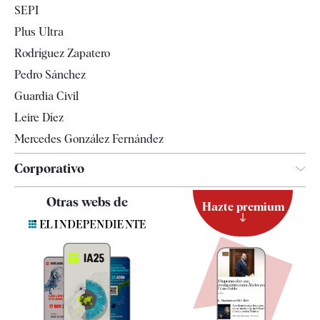
SEPI
Internacional
Plus Ultra
Gente
Rodríguez Zapatero
Televisión
Pedro Sánchez
Tendencias
Guardia Civil
Leire Díez
Mercedes González Fernández
Corporativo
Contacto
Otras webs de
Hazte premium
Suscripción
Newsletter
Apps
Quiénes somos
Especificaciones