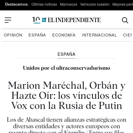
Destacamos:
Últimas noticias
Marruecos
Vehículos ocasión
Mejores pelí
OPINIÓN
ESPAÑA
ECONOMÍA
INTERNACIONAL
CIE
ESPAÑA
Unidos por el ultraconservadurismo
Marion Maréchal, Orbán y
Hazte Oír: los vínculos de
Vox con la Rusia de Putin
Los de Abascal tienen alianzas estratégicas con
diversas entidades y actores europeos con
puente directo con el Kremlin | Entre sus filas