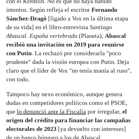
con el Kremlin. No es que no haya habido
intentos. Según refleja el escritor
Fernando
Sánchez-Dragó
[ligado a Vox en la última etapa
de su vida] en el libro-entrevista
Santiago
Abascal. España vertebrada
(Planeta),
Abascal
recibió una invitación en 2019 para reunirse
con Putin
. La rechazó por considerarla "poco
prudente" dada la visión europea con Putin. Deja
claro que el líder de Vox "no tenía manía al ruso",
con todo.
Tampoco hay nexo económico, aunque genera
dudas en competidores políticos como el PSOE,
que
lo denunció ante la Fiscalía
por irregular,
el
origen del crédito para financiar las campañas
electorales de 2023
[ya devuelto con intereses]
de un
banco húngaro a los de Abascal
.