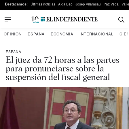
Destacamos:
Últimas noticias
Aída Bao
Josep Vilarasau
Paz Vega
Vall
OPINIÓN
ESPAÑA
ECONOMÍA
INTERNACIONAL
CIE
ESPAÑA
El juez da 72 horas a las partes
para pronunciarse sobre la
suspensión del fiscal general