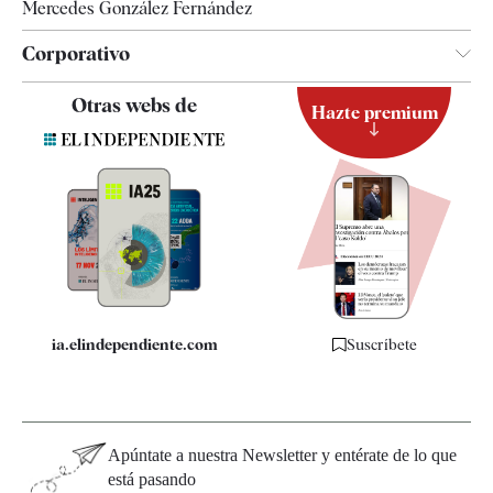
Mercedes González Fernández
Corporativo
Contacto
Otras webs de
Hazte premium
Suscripción
Newsletter
Apps
Quiénes somos
Especificaciones
ia.elindependiente.com
Suscríbete
Apúntate a nuestra Newsletter y entérate de lo que
está pasando