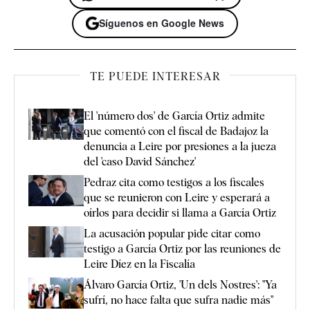
Síguenos en Google News
TE PUEDE INTERESAR
El 'número dos' de García Ortiz admite
que comentó con el fiscal de Badajoz la
denuncia a Leire por presiones a la jueza
del 'caso David Sánchez'
Pedraz cita como testigos a los fiscales
que se reunieron con Leire y esperará a
oírlos para decidir si llama a García Ortiz
La acusación popular pide citar como
testigo a García Ortiz por las reuniones de
Leire Díez en la Fiscalía
Álvaro García Ortiz, 'Un dels Nostres': "Ya
sufrí, no hace falta que sufra nadie más"