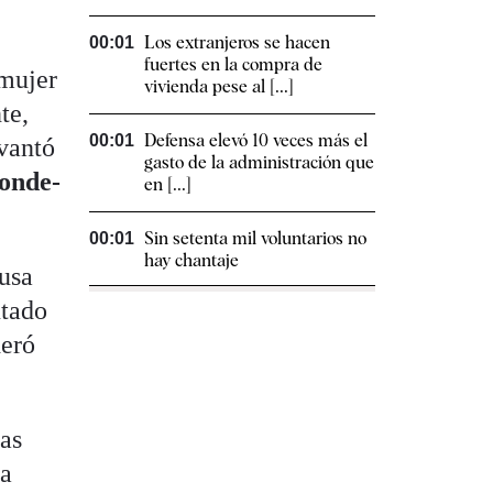
Los extranjeros se hacen
00:01
fuertes en la compra de
 mujer
vivienda pese al [...]
te,
Defensa elevó 10 veces más el
00:01
vantó
gasto de la administración que
onde-
en [...]
Sin setenta mil voluntarios no
00:01
hay chantaje
ausa
utado
eró
ias
na