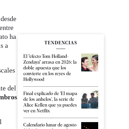
desde
entre
ato ha
TENDENCIAS
s a
El "efecto Tom Holland-
Zendaya" arrasa en 2026: la
doble apuesta que los
scales
convierte en los reyes de
Hollywood
te del
Final explicado de 'El mapa
embros
de los anhelos', la serie de
Alice Kellen que ya puedes
ver en Netflix
l
Calendario lunar de agosto