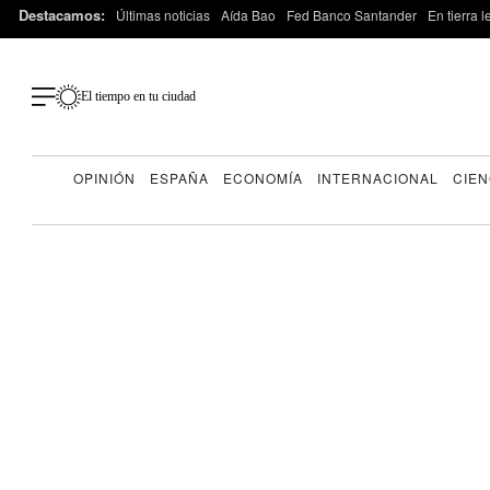
Destacamos:
Últimas noticias
Aída Bao
Fed Banco Santander
En tierra 
El tiempo en tu ciudad
OPINIÓN
ESPAÑA
ECONOMÍA
INTERNACIONAL
CIEN