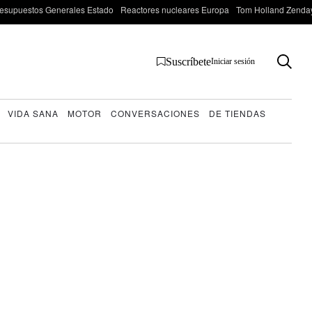
esupuestos Generales Estado
Reactores nucleares Europa
Tom Holland Zenda
Suscríbete
Iniciar sesión
VIDA SANA
MOTOR
CONVERSACIONES
DE TIENDAS