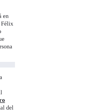
á en
 Félix
o
ue
ersona
a
l
ro
al del