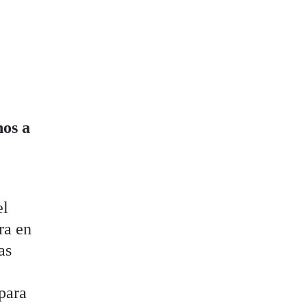
nos a
el
ra en
as
 para