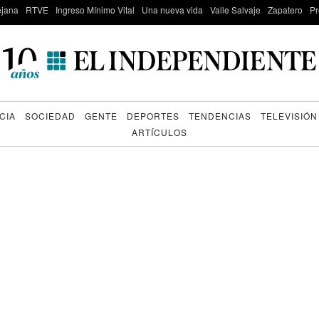
lejana
RTVE
Ingreso Mínimo Vital
Una nueva vida
Valle Salvaje
Zapatero
Pr
CIA
SOCIEDAD
GENTE
DEPORTES
TENDENCIAS
TELEVISIÓN
ARTÍCULOS