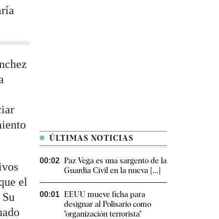
aría
ánchez
a
iar
miento
ÚLTIMAS NOTICIAS
Paz Vega es una sargento de la
00:02
ivos
Guardia Civil en la nueva [...]
 que el
EEUU mueve ficha para
00:01
. Su
designar al Polisario como
tuado
"organización terrorista"