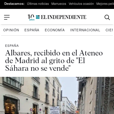
Destacamos:
Últimas noticias
Marruecos
Vehículos ocasión
Mejores pelí
OPINIÓN
ESPAÑA
ECONOMÍA
INTERNACIONAL
CIE
ESPAÑA
Albares, recibido en el Ateneo
de Madrid al grito de "El
Sáhara no se vende"