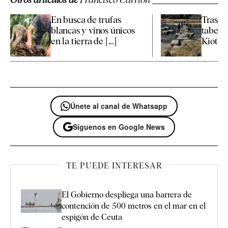
En busca de trufas
Tras la
blancas y vinos únicos
taber
en la tierra de [...]
Kioto
Únete al canal de Whatsapp
Síguenos en Google News
TE PUEDE INTERESAR
El Gobierno despliega una barrera de
contención de 500 metros en el mar en el
espigón de Ceuta