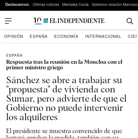
Destacamos:
Últimas noticias
Marlaska Ceuta
Gobierno relación Marruec
OPINIÓN
ESPAÑA
ECONOMÍA
INTERNACIONAL
CIE
ESPAÑA
Respuesta tras la reunión en la Moncloa con el
primer ministro griego
Sánchez se abre a trabajar su
"propuesta" de vivienda con
Sumar, pero advierte de que el
Gobierno no puede intervenir
los alquileres
El presidente se muestra convencido de que
logrará aprobar la medida, también con su