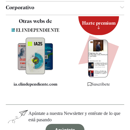
Corporativo
Contacto
Otras webs de
Hazte premium
Suscripción
Newsletter
Apps
Quiénes somos
Especificaciones
ia.elindependiente.com
Suscríbete
Apúntate a nuestra Newsletter y entérate de lo que
está pasando
Apúntate