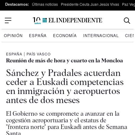
Destacamos:
Últimas noticias
Presidente Ceuta Juan Jesús Vivas
Paz Ve
OPINIÓN
ESPAÑA
ECONOMÍA
INTERNACIONAL
CIE
ESPAÑA
|
PAÍS VASCO
Reunión de más de hora y cuarto en la Moncloa
Sánchez y Pradales acuerdan
ceder a Euskadi competencias
en inmigración y aeropuertos
antes de dos meses
El Gobierno se compromete a avanzar en la
cogestión aeroportuaria y el estatus de
"frontera norte" para Euskadi antes de Semana
Santa