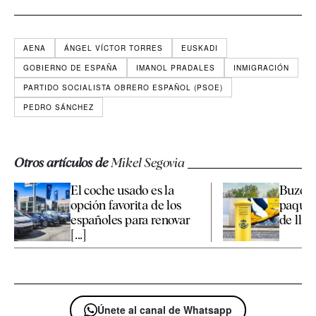
AENA
ÁNGEL VÍCTOR TORRES
EUSKADI
GOBIERNO DE ESPAÑA
IMANOL PRADALES
INMIGRACIÓN
PARTIDO SOCIALISTA OBRERO ESPAÑOL (PSOE)
PEDRO SÁNCHEZ
Otros artículos de
Mikel Segovia
El coche usado es la
Buzone
opción favorita de los
paquet
españoles para renovar
de llega
[...]
Únete al canal de Whatsapp