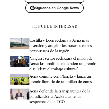
Síguenos en Google News
TE PUEDE INTERESAR
Castilla y León reclama a Aena más
inversión y ampliar los horarios de los
aeropuertos de la región
Ningún escritor rechazará el millón de
Aena: los finalistas defienden un premio
que “eleva el trabajo cultural”
Aena compite con Planeta y lanza un
premio literario de un millón de euros
Aena defiende la transparencia de la
adjudicación a Acciona ante las
sospechas de la UCO