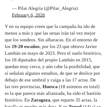
— Pilar Alegría (@Pilar_Alegria)
February 6, 2026
Y en su equipo creen que la campaña ha ido de
menos a más y que las urnas irán tal vez mejor
que los sondeos. Sin alharacas. En el entorno de
los
19-20 escaños
, por los 23 que obtuvo Javier
Lambán en mayo de 2023. Pero el suelo histórico,
los 18 diputados del propio Lambán en 2015,
quedan muy cerca, y aún cabe la posibilidad, que
sí señalan algunos estudios, de que se deslice por
debajo de ese umbral y caiga a las 17 actas. De
las tres provincias,
Huesca
(18 asientos en total)
es la que parece más afianzada, ha sido el bastión
histórico. En
Zaragoza
, que reparte 35 actas, la
batalla es mucho más dura. Y en
Teruel
(14) sí se