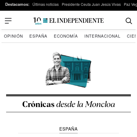
Destacamos:
Últimas noticias
Presidente Ceuta Juan Jesús Vivas
Paz Ve
OPINIÓN
ESPAÑA
ECONOMÍA
INTERNACIONAL
CIE
Crónicas
desde la Moncloa
ESPAÑA