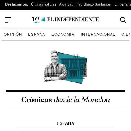
Destacamos:
Últimas noticias
Aída Bao
Fed Banco Santander
En tierra 
OPINIÓN
ESPAÑA
ECONOMÍA
INTERNACIONAL
CIE
Crónicas
desde la Moncloa
ESPAÑA