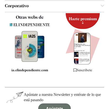
Corporativo
Contacto
Otras webs de
Hazte premium
Suscripción
Newsletter
Apps
Quiénes somos
Especificaciones
ia.elindependiente.com
Suscríbete
Apúntate a nuestra Newsletter y entérate de lo que
está pasando
Apúntate