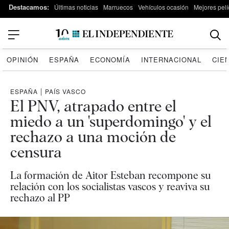
Destacamos:
Últimas noticias
Marruecos
Vehículos ocasión
Mejores pelí
OPINIÓN
ESPAÑA
ECONOMÍA
INTERNACIONAL
CIE
ESPAÑA
|
PAÍS VASCO
El PNV, atrapado entre el
miedo a un 'superdomingo' y el
rechazo a una moción de
censura
La formación de Aitor Esteban recompone su
relación con los socialistas vascos y reaviva su
rechazo al PP