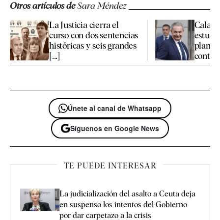
Otros artículos de
Sara Méndez
La Justicia cierra el
Calama
curso con dos sentencias
estudia
históricas y seis grandes
plante
[...]
contra e
Únete al canal de Whatsapp
Síguenos en Google News
TE PUEDE INTERESAR
La judicialización del asalto a Ceuta deja
en suspenso los intentos del Gobierno
por dar carpetazo a la crisis