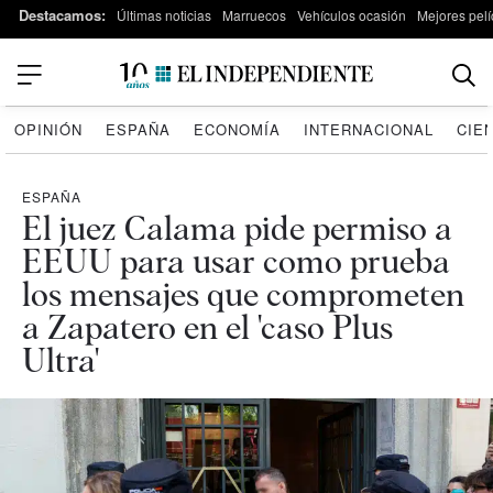
Destacamos:
Últimas noticias
Marruecos
Vehículos ocasión
Mejores pelí
OPINIÓN
ESPAÑA
ECONOMÍA
INTERNACIONAL
CIE
ESPAÑA
El juez Calama pide permiso a
EEUU para usar como prueba
los mensajes que comprometen
a Zapatero en el 'caso Plus
Ultra'