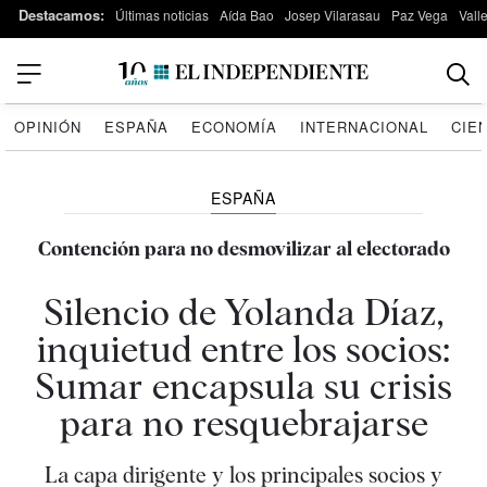
Destacamos:
Últimas noticias
Aída Bao
Josep Vilarasau
Paz Vega
Vall
OPINIÓN
ESPAÑA
ECONOMÍA
INTERNACIONAL
CIE
ESPAÑA
Contención para no desmovilizar al electorado
Silencio de Yolanda Díaz,
inquietud entre los socios:
Sumar encapsula su crisis
para no resquebrajarse
La capa dirigente y los principales socios y