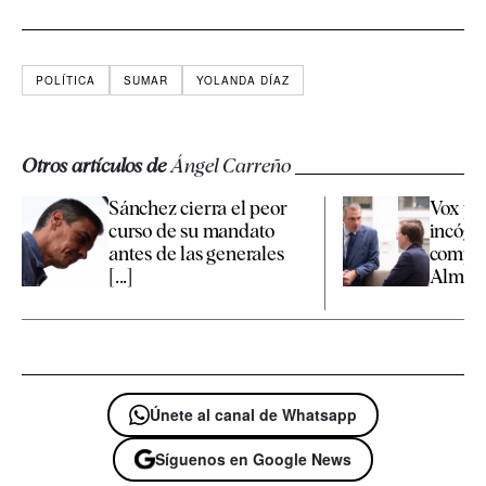
POLÍTICA
SUMAR
YOLANDA DÍAZ
Otros artículos de
Ángel Carreño
Sánchez cierra el peor
Vox pr
curso de su mandato
incógn
antes de las generales
compet
[...]
Almeida
Únete al canal de Whatsapp
Síguenos en Google News