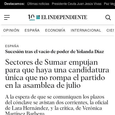
Destacamos:
Últimas noticias
Presidente Ceuta Juan Jesús Vivas
Paz Ve
OPINIÓN
ESPAÑA
ECONOMÍA
INTERNACIONAL
CIE
ESPAÑA
Sucesión tras el vacío de poder de Yolanda Díaz
Sectores de Sumar empujan
para que haya una candidatura
única que no rompa el partido
en la asamblea de julio
A la espera de que se comuniquen los plazos
del cónclave se avistan dos corrientes, la oficial
de Lara Hernández, y la crítica, de Verónica
Martínez Barbero