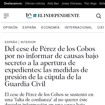
Destacamos:
Últimas noticias
Aída Bao
Josep Vilarasau
Paz Vega
Vall
OPINIÓN
ESPAÑA
ECONOMÍA
INTERNACIONAL
CIE
ESPAÑA
|
INTERIOR
Del cese de Pérez de los Cobos
por no informar de causas bajo
secreto a la apertura de
expedientes: las medidas de
presión de la cúpula de la
Guardia Civil
El cese de Pérez de los Cobos se sustentó en
una "falta de confianza" al no querer éste
desvelar información en una causa bajo