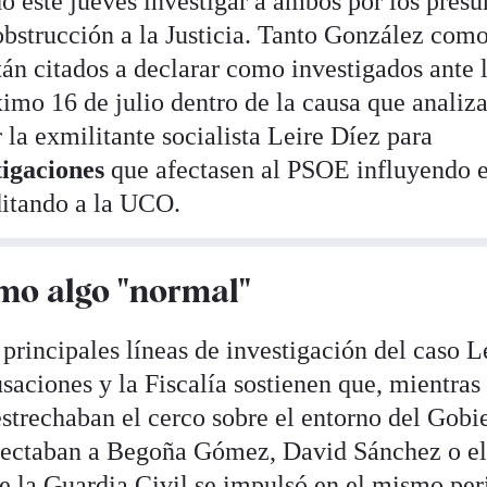
ó este jueves investigar a ambos por los presu
obstrucción a la Justicia. Tanto González como
án citados a declarar como investigados ante 
imo 16 de julio dentro de la causa que analiza
 la exmilitante socialista Leire Díez para
stigaciones
que afectasen al PSOE influyendo 
ditando a la UCO.
mo algo "normal"
 principales líneas de investigación del caso L
aciones y la Fiscalía sostienen que, mientras
 estrechaban el cerco sobre el entorno del Gobi
ectaban a Begoña Gómez, David Sánchez o el
 la Guardia Civil se impulsó en el mismo per