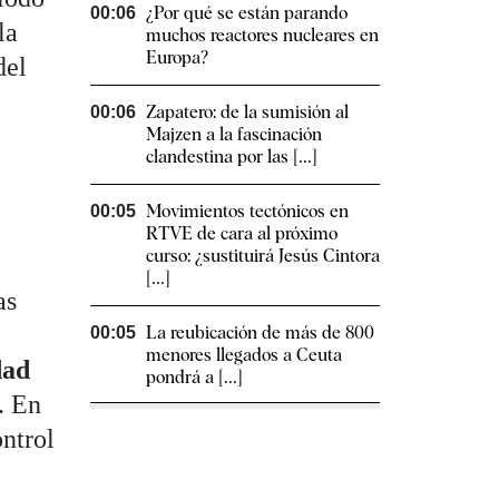
¿Por qué se están parando
00:06
la
muchos reactores nucleares en
Europa?
del
Zapatero: de la sumisión al
00:06
Majzen a la fascinación
clandestina por las [...]
Movimientos tectónicos en
00:05
RTVE de cara al próximo
curso: ¿sustituirá Jesús Cintora
[...]
as
La reubicación de más de 800
00:05
menores llegados a Ceuta
dad
pondrá a [...]
. En
ontrol