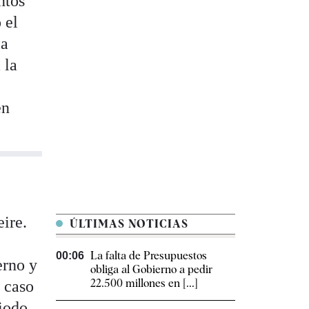
ntos
 el
la
 la
en
eire.
ÚLTIMAS NOTICIAS
La falta de Presupuestos
00:06
erno y
obliga al Gobierno a pedir
22.500 millones en [...]
 caso
iodo