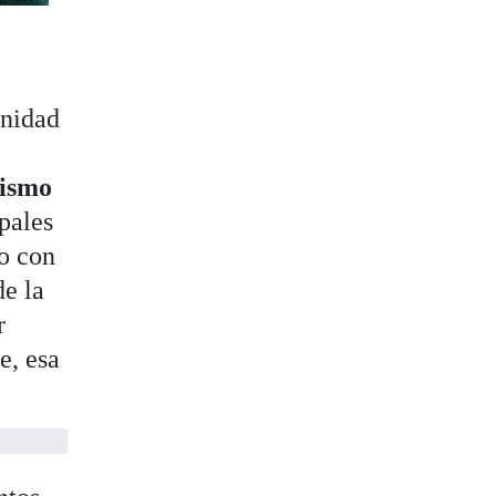
Unidad
ismo
ipales
to con
de la
r
e, esa