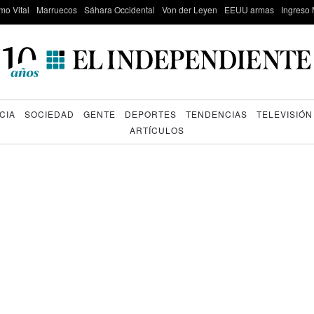
mo Vital
Marruecos
Sáhara Occidental
Von der Leyen
EEUU armas
Ingreso 
CIA
SOCIEDAD
GENTE
DEPORTES
TENDENCIAS
TELEVISIÓN
ARTÍCULOS