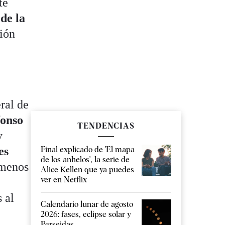
te
de la
ción
eral de
onso
TENDENCIAS
y
Final explicado de 'El mapa
es
de los anhelos', la serie de
 menos
Alice Kellen que ya puedes
ver en Netflix
 al
Calendario lunar de agosto
2026: fases, eclipse solar y
Perseidas