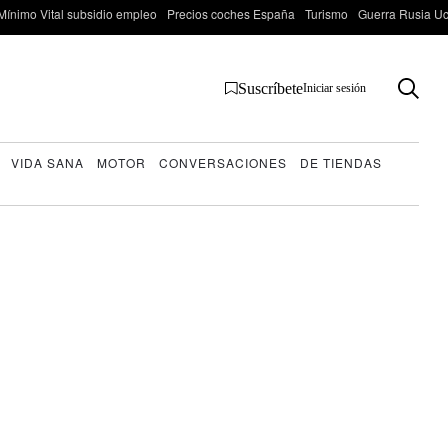
Mínimo Vital subsidio empleo
Precios coches España
Turismo
Guerra Rusia Ucr
Suscríbete
Iniciar sesión
VIDA SANA
MOTOR
CONVERSACIONES
DE TIENDAS