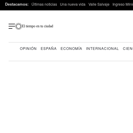
Destacamos:
Últimas noticias
Una nueva vida
Valle Salvaje
Ingreso Míni
El tiempo en tu ciudad
OPINIÓN
ESPAÑA
ECONOMÍA
INTERNACIONAL
CIEN