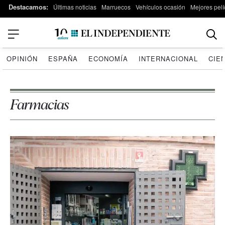
Destacamos:
Últimas noticias
Marruecos
Vehículos ocasión
Mejores pelí
OPINIÓN
ESPAÑA
ECONOMÍA
INTERNACIONAL
CIE
Farmacias