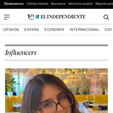
Destacamos:
Últimas noticias
Marruecos
Vehículos ocasión
Mejores pelí
OPINIÓN
ESPAÑA
ECONOMÍA
INTERNACIONAL
CIE
Influencers