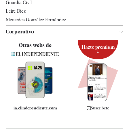
Guardia Civil
Leire Díez
Mercedes González Fernández
Corporativo
Contacto
Otras webs de
Hazte premium
Suscripción
Newsletter
Apps
Quiénes somos
Especificaciones
ia.elindependiente.com
Suscríbete