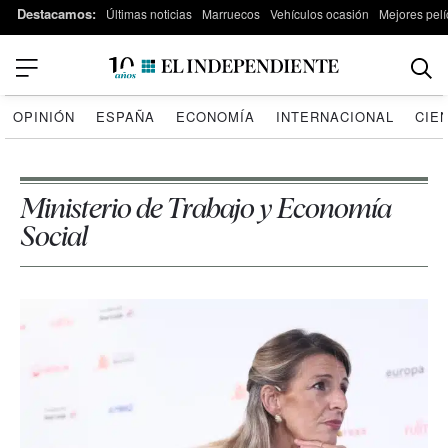
Destacamos:
Últimas noticias
Marruecos
Vehículos ocasión
Mejores pelí
OPINIÓN
ESPAÑA
ECONOMÍA
INTERNACIONAL
CIE
Ministerio de Trabajo y Economía
Social