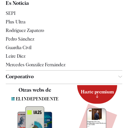
Es Noticia
Economía
SEPI
Internacional
Plus Ultra
Gente
Rodríguez Zapatero
Televisión
Pedro Sánchez
Tendencias
Guardia Civil
Leire Díez
Mercedes González Fernández
Corporativo
Contacto
Otras webs de
Hazte premium
Suscripción
Newsletter
Apps
Quiénes somos