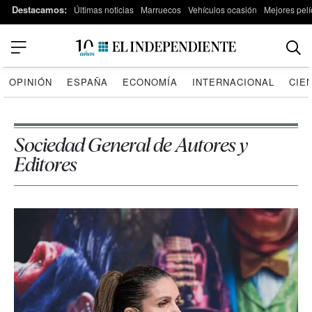
Destacamos:
Últimas noticias
Marruecos
Vehículos ocasión
Mejores pelí
OPINIÓN
ESPAÑA
ECONOMÍA
INTERNACIONAL
CIE
Sociedad General de Autores y
Editores