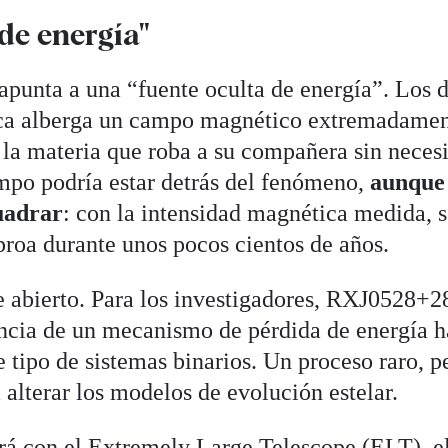
de energía"
apunta a una “fuente oculta de energía”. Los 
nca alberga un campo magnético extremadame
r la materia que roba a su compañera sin neces
mpo podría estar detrás del fenómeno,
aunque 
uadrar
: con la intensidad magnética medida, 
proa durante unos pocos cientos de años.
ue abierto. Para los investigadores, RXJ0528+
encia de un mecanismo de pérdida de energía h
 tipo de sistemas binarios. Un proceso raro, p
alterar los modelos de evolución estelar.
rá con el Extremely Large Telescope (ELT), e