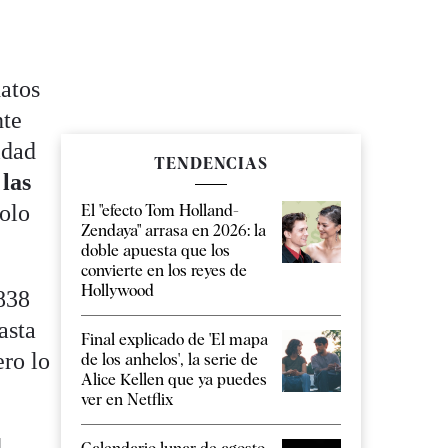
datos
nte
idad
TENDENCIAS
las
solo
El "efecto Tom Holland-
Zendaya" arrasa en 2026: la
doble apuesta que los
convierte en los reyes de
Hollywood
2838
asta
Final explicado de 'El mapa
ero lo
de los anhelos', la serie de
Alice Kellen que ya puedes
ver en Netflix
l