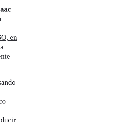
saac
n
SO, en
na
ente
lsando
co
oducir