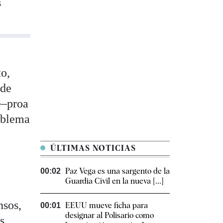
s
to,
 de
e–proa
roblema
ÚLTIMAS NOTICIAS
Paz Vega es una sargento de la
00:02
Guardia Civil en la nueva [...]
nsos,
EEUU mueve ficha para
00:01
designar al Polisario como
s