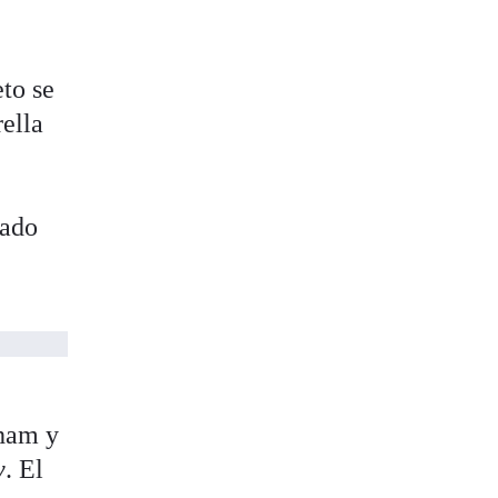
eto se
ella
lado
rham y
y
. El