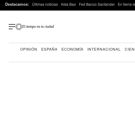
Destacamos:
Últimas noticias
Aída Bao
Fed Banco Santander
En tierra 
El tiempo en tu ciudad
OPINIÓN
ESPAÑA
ECONOMÍA
INTERNACIONAL
CIEN