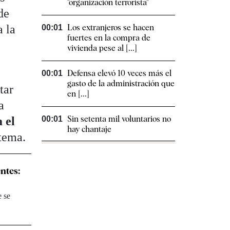
"organización terrorista"
de
a la
Los extranjeros se hacen
00:01
fuertes en la compra de
vivienda pese al [...]
Defensa elevó 10 veces más el
00:01
gasto de la administración que
tar
en [...]
a
Sin setenta mil voluntarios no
 el
00:01
hay chantaje
stema.
ntes:
e se