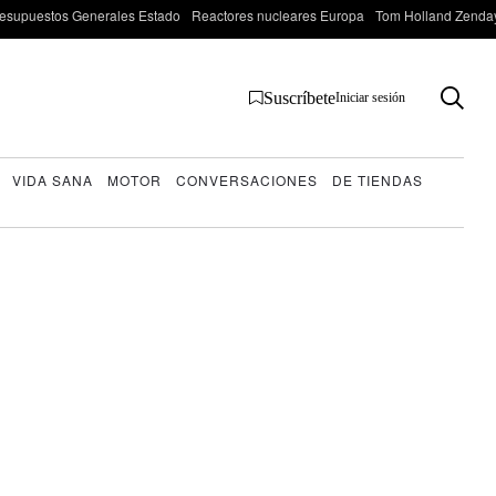
esupuestos Generales Estado
Reactores nucleares Europa
Tom Holland Zenda
Suscríbete
Iniciar sesión
VIDA SANA
MOTOR
CONVERSACIONES
DE TIENDAS