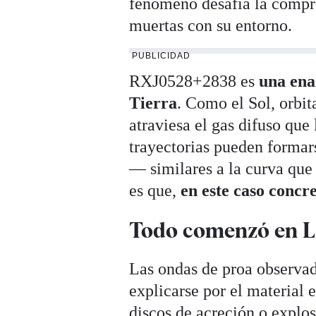
fenómeno desafía la compre
muertas con su entorno.
PUBLICIDAD
RXJ0528+2838 es
una ena
Tierra
. Como el Sol, orbit
atraviesa el gas difuso que 
trayectorias pueden forma
— similares a la curva que
es que,
en este caso concr
Todo comenzó en 
Las ondas de proa observad
explicarse por el material e
discos de acreción o explo