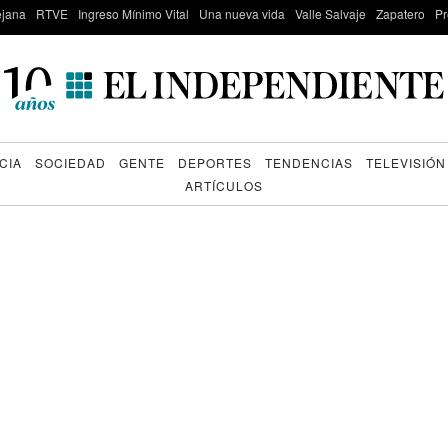
lejana
RTVE
Ingreso Mínimo Vital
Una nueva vida
Valle Salvaje
Zapatero
Pr
CIA
SOCIEDAD
GENTE
DEPORTES
TENDENCIAS
TELEVISIÓN
ARTÍCULOS