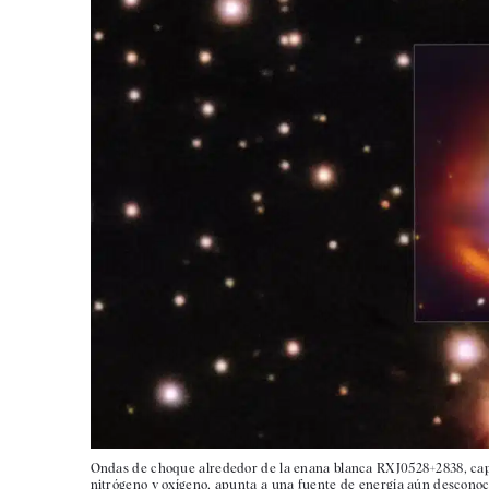
Ondas de choque alrededor de la enana blanca RXJ0528+2838, capta
nitrógeno y oxígeno, apunta a una fuente de energía aún desconoc