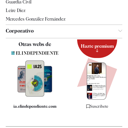
Guardia Civil
Leire Díez
Mercedes González Fernández
Corporativo
Contacto
Otras webs de
Hazte premium
Suscripción
Newsletter
Apps
Quiénes somos
Especificaciones
ia.elindependiente.com
Suscríbete