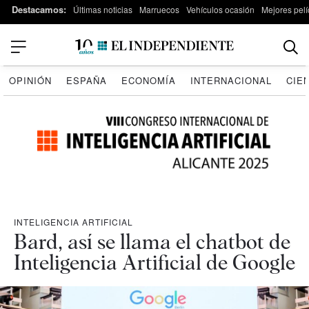
Destacamos:
Últimas noticias
Marruecos
Vehículos ocasión
Mejores pelí
OPINIÓN
ESPAÑA
ECONOMÍA
INTERNACIONAL
CIE
INTELIGENCIA ARTIFICIAL
Bard, así se llama el chatbot de
Inteligencia Artificial de Google