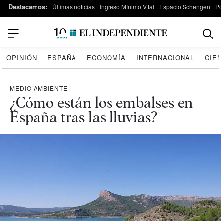
Destacamos:
Últimas noticias
Ingreso Mínimo Vital
Espacio Schengen
P
OPINIÓN
ESPAÑA
ECONOMÍA
INTERNACIONAL
CIE
MEDIO AMBIENTE
¿Cómo están los embalses en
España tras las lluvias?