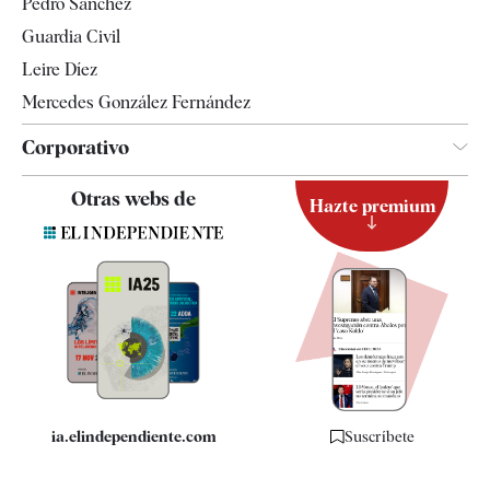
Pedro Sánchez
Tendencias
Guardia Civil
Leire Díez
Mercedes González Fernández
Corporativo
Contacto
Otras webs de
Hazte premium
Suscripción
Newsletter
Apps
Quiénes somos
Especificaciones
ia.elindependiente.com
Suscríbete