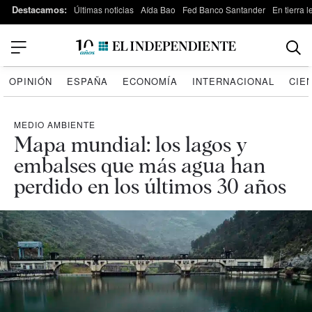
Destacamos:
Últimas noticias
Aída Bao
Fed Banco Santander
En tierra 
OPINIÓN
ESPAÑA
ECONOMÍA
INTERNACIONAL
CIE
MEDIO AMBIENTE
Mapa mundial: los lagos y
embalses que más agua han
perdido en los últimos 30 años