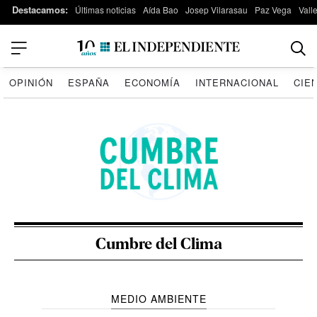
Destacamos:
Últimas noticias
Aída Bao
Josep Vilarasau
Paz Vega
Vall
OPINIÓN
ESPAÑA
ECONOMÍA
INTERNACIONAL
CIE
Cumbre del Clima
MEDIO AMBIENTE