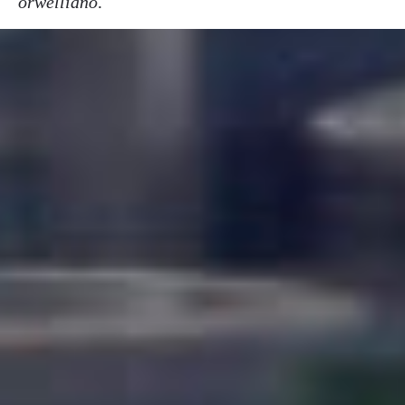
orwelliano
.