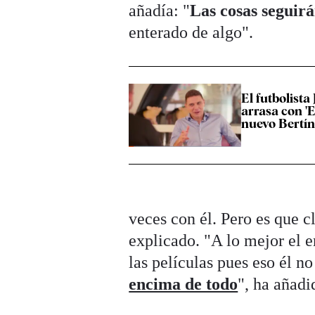
añadía: "
Las cosas seguirá
enterado de algo".
El futbolista
arrasa con 'E
nuevo Bertí
veces con él. Pero es que c
explicado. "A lo mejor el e
las películas pues eso él n
encima de todo
", ha añadi