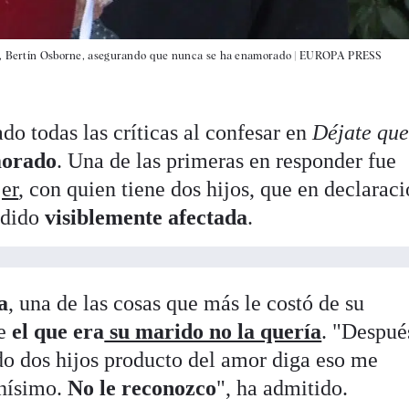
re, Bertín Osborne, asegurando que nunca se ha enamorado |
EUROPA PRESS
ado todas las críticas al confesar en
Déjate que
morado
. Una de las primeras en responder fue
er
, con quien tiene dos hijos, que en declarac
ndido
visiblemente afectada
.
a
, una de las cosas que más le costó de su
ue
el que era
su marido no la quería
. "Despué
ndo dos hijos producto del amor diga eso me
chísimo.
No le reconozco
", ha admitido.