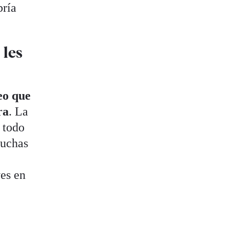
bría
 les
eo que
ra
. La
 todo
muchas
ves en