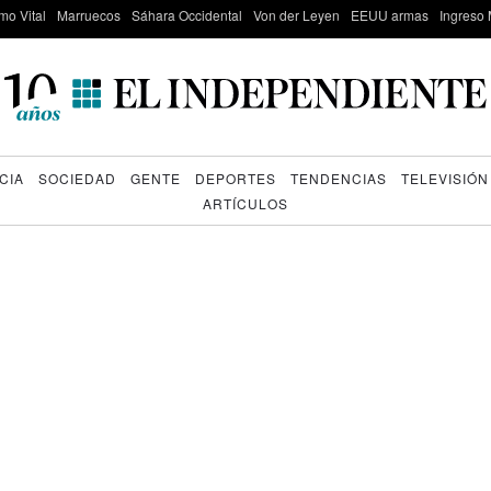
mo Vital
Marruecos
Sáhara Occidental
Von der Leyen
EEUU armas
Ingreso 
CIA
SOCIEDAD
GENTE
DEPORTES
TENDENCIAS
TELEVISIÓN
ARTÍCULOS