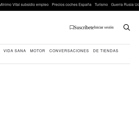
Mínimo Vital subsidio empleo
Precios coches España
Turismo
Guerra Rusia Ucr
Suscríbete
Iniciar sesión
VIDA SANA
MOTOR
CONVERSACIONES
DE TIENDAS