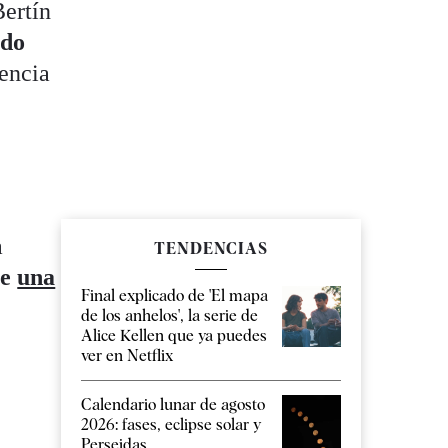
Bertín
ido
rencia
a
TENDENCIAS
ne
una
Final explicado de 'El mapa
de los anhelos', la serie de
Alice Kellen que ya puedes
ver en Netflix
Calendario lunar de agosto
2026: fases, eclipse solar y
Perseidas