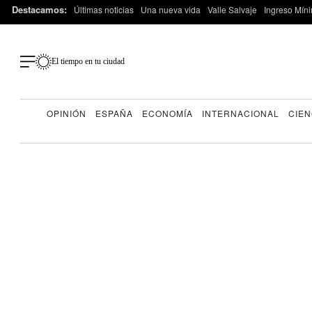
Destacamos:
Últimas noticias
Una nueva vida
Valle Salvaje
Ingreso Míni
El tiempo en tu ciudad
OPINIÓN
ESPAÑA
ECONOMÍA
INTERNACIONAL
CIEN