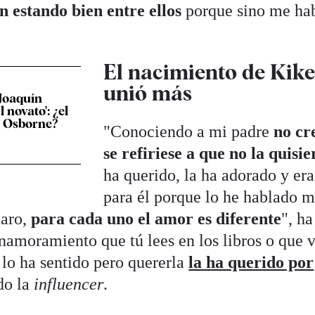
n estando bien entre ellos
porque sino me ha
El nacimiento de Kike
unió más
 Joaquín
l novato': ¿el
n Osborne?
"Conociendo a mi padre
no cr
se refiriese a que no la quisie
ha querido, la ha adorado y era
para él porque lo he hablado 
laro,
para cada uno el amor es diferente
", ha
namoramiento que tú lees en los libros o que 
o lo ha sentido pero quererla
la ha querido por
do la
influencer
.