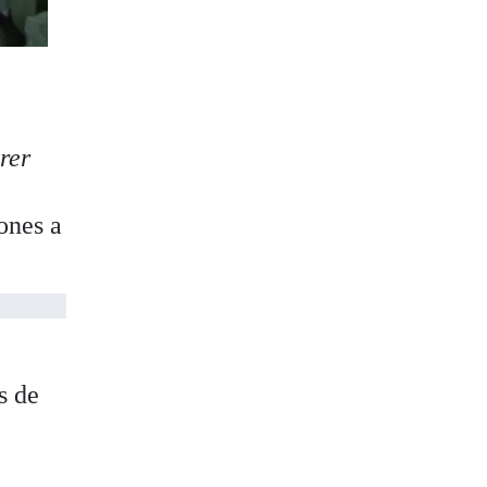
rer
iones a
s de