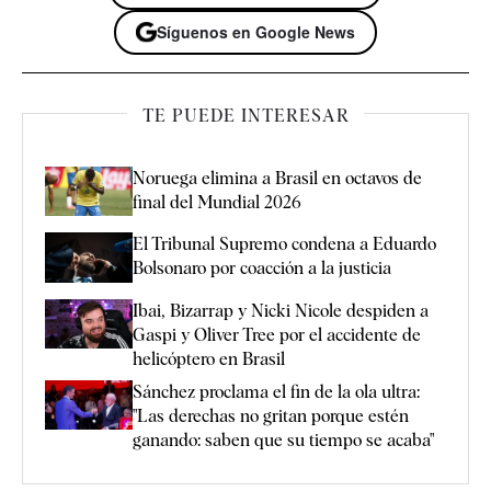
Síguenos en Google News
TE PUEDE INTERESAR
Noruega elimina a Brasil en octavos de
final del Mundial 2026
El Tribunal Supremo condena a Eduardo
Bolsonaro por coacción a la justicia
Ibai, Bizarrap y Nicki Nicole despiden a
Gaspi y Oliver Tree por el accidente de
helicóptero en Brasil
Sánchez proclama el fin de la ola ultra:
"Las derechas no gritan porque estén
ganando: saben que su tiempo se acaba"