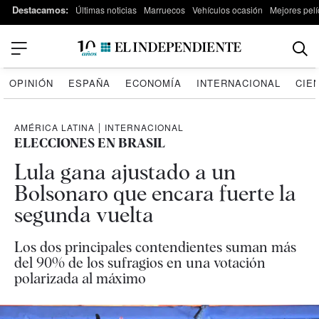
Destacamos:
Últimas noticias
Marruecos
Vehículos ocasión
Mejores pelí
OPINIÓN
ESPAÑA
ECONOMÍA
INTERNACIONAL
CIE
AMÉRICA LATINA
|
INTERNACIONAL
ELECCIONES EN BRASIL
Lula gana ajustado a un
Bolsonaro que encara fuerte la
segunda vuelta
Los dos principales contendientes suman más
del 90% de los sufragios en una votación
polarizada al máximo