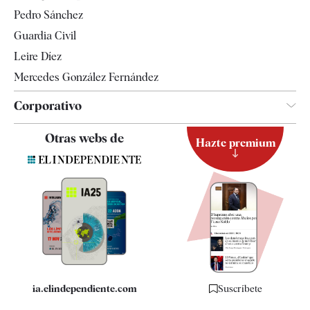
Televisión
Pedro Sánchez
Tendencias
Guardia Civil
Leire Díez
Mercedes González Fernández
Corporativo
Contacto
Otras webs de
Hazte premium
Suscripción
Newsletter
Apps
Quiénes somos
Especificaciones
ia.elindependiente.com
Suscríbete