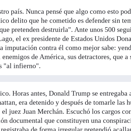
tro país. Nunca pensé que algo como esto pod
nico delito que he cometido es defender sin te
 que pretenden destruirla". Ante unos 500 segu
Lago, el ex presidente de Estados Unidos Don
a imputación contra él como mejor sabe: yend
a enemigos de América, sus detractores, que a 
s "al infierno".
órico. Horas antes, Donald Trump se entregaba 
attan, era detenido y después de tomarle las h
e el juez Juan Merchán. Escuchó los cargos co
ación documental que constituyen una conspirac
registraba de forma irregular pretendió acalla