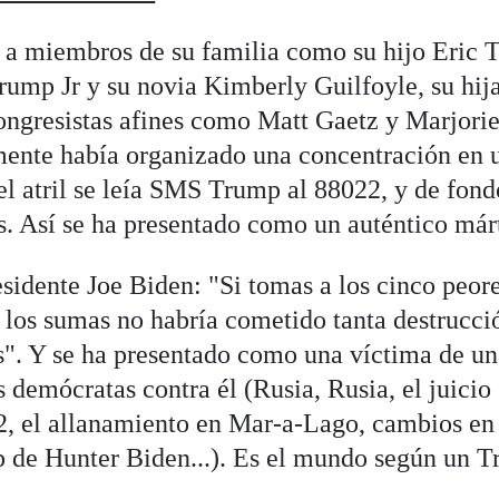
to a miembros de su familia como su hijo Eric
rump Jr y su novia Kimberly Guilfoyle, su hij
ongresistas afines como Matt Gaetz y Marjori
mente había organizado una concentración en 
l atril se leía SMS Trump al 88022, y de fond
. Así se ha presentado como un auténtico márt
sidente Joe Biden: "Si tomas a los cinco peor
y los sumas no habría cometido tanta destrucci
s". Y se ha presentado como una víctima de u
demócratas contra él (Rusia, Rusia, el juicio
o 2, el allanamiento en Mar-a-Lago, cambios en
top de Hunter Biden...). Es el mundo según un 