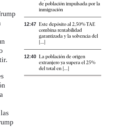
de población impulsada por la
inmigración
 Trump
a
Este depósito al 2,50% TAE
12:47
combina rentabilidad
e
garantizada y la solvencia del
un
[...]
o
La población de origen
12:40
ir.
extranjero ya supera el 25%
del total en [...]
es
ón
na
 las
Trump