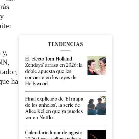
rás
ay
ite:
TENDENCIAS
 y,
El "efecto Tom Holland-
CNN,
Zendaya" arrasa en 2026: la
tador,
doble apuesta que los
convierte en los reyes de
 que ha
Hollywood
Final explicado de 'El mapa
de los anhelos', la serie de
Alice Kellen que ya puedes
ver en Netflix
Calendario lunar de agosto
2026: fases, eclipse solar y