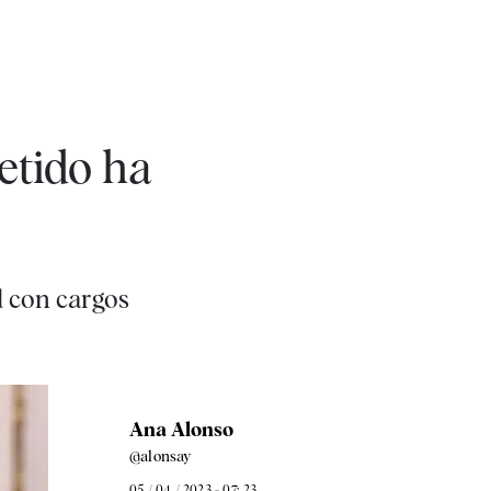
etido ha
d con cargos
Ana Alonso
@alonsay
05 / 04 / 2023 - 07: 23