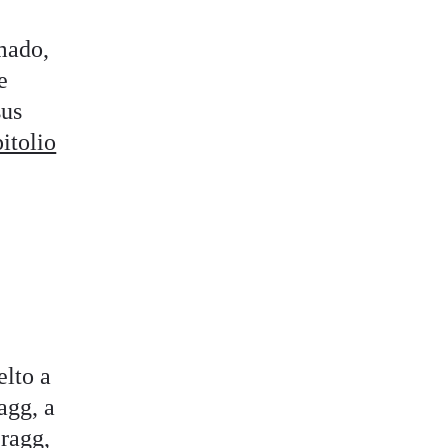
mado,
e
sus
pitolio
elto a
agg, a
Bragg,