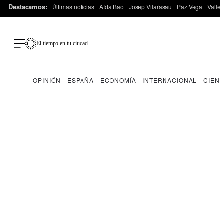
Destacamos:
Últimas noticias
Aída Bao
Josep Vilarasau
Paz Vega
Vall
El tiempo en tu ciudad
OPINIÓN
ESPAÑA
ECONOMÍA
INTERNACIONAL
CIEN