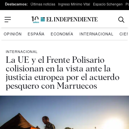
Destacamos:
Últimas noticias
Ingreso Mínimo Vital
Espacio Schengen
P
OPINIÓN
ESPAÑA
ECONOMÍA
INTERNACIONAL
CIE
INTERNACIONAL
La UE y el Frente Polisario
colisionan en la vista ante la
justicia europea por el acuerdo
pesquero con Marruecos