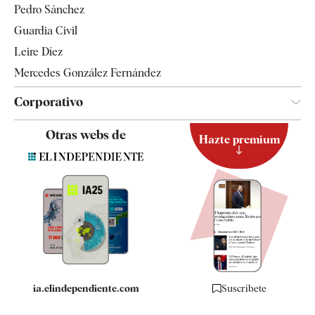
Pedro Sánchez
Tendencias
Guardia Civil
Leire Díez
Mercedes González Fernández
Corporativo
Contacto
Otras webs de
Hazte premium
Suscripción
Newsletter
Apps
Quiénes somos
Especificaciones
ia.elindependiente.com
Suscríbete