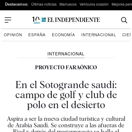
Destacamos:
Últimas noticias
Marruecos
Vehículos ocasión
Mejores pelí
OPINIÓN
ESPAÑA
ECONOMÍA
INTERNACIONAL
CIE
INTERNACIONAL
PROYECTO FARAÓNICO
En el Sotogrande saudí:
campo de golf y club de
polo en el desierto
Aspira a ser la nueva ciudad turística y cultural
de Arabia Saudí. Se construye a las afueras de
Riad y detrás del megaproyecto se halla el