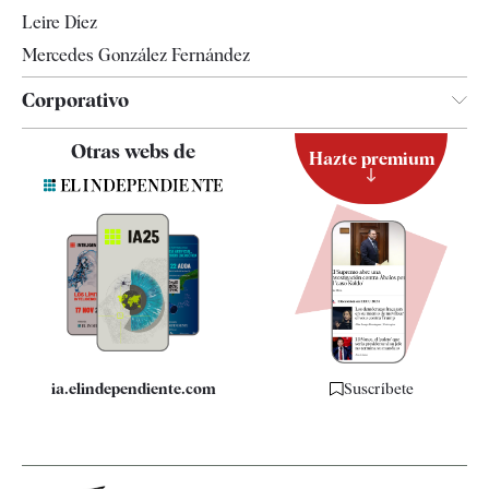
Leire Díez
Mercedes González Fernández
Corporativo
Contacto
Otras webs de
Hazte premium
Suscripción
Newsletter
Apps
Quiénes somos
Especificaciones
ia.elindependiente.com
Suscríbete