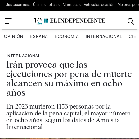
Destacamos:
Últimas noticias
Marruecos
Vehículos ocasión
Mejores pelí
OPINIÓN
ESPAÑA
ECONOMÍA
INTERNACIONAL
CIE
INTERNACIONAL
Irán provoca que las
ejecuciones por pena de muerte
alcancen su máximo en ocho
años
En 2023 murieron 1153 personas por la
aplicación de la pena capital, el mayor número
en ocho años, según los datos de Amnistía
Internacional