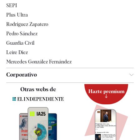
Economía
SEPI
Internacional
Plus Ultra
Gente
Rodríguez Zapatero
Televisión
Pedro Sánchez
Tendencias
Guardia Civil
Leire Díez
Mercedes González Fernández
Corporativo
Contacto
Otras webs de
Hazte premium
Suscripción
Newsletter
Apps
Quiénes somos
Especificaciones