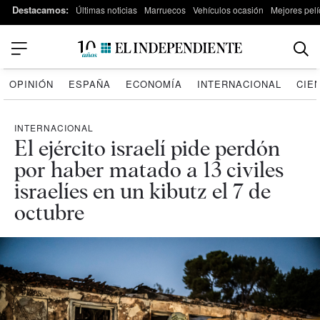
Destacamos:
Últimas noticias
Marruecos
Vehículos ocasión
Mejores pelí
OPINIÓN
ESPAÑA
ECONOMÍA
INTERNACIONAL
CIE
INTERNACIONAL
El ejército israelí pide perdón
por haber matado a 13 civiles
israelíes en un kibutz el 7 de
octubre