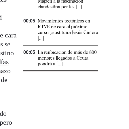
Majzen a la fascinación
clandestina por las [...]
d
Movimientos tectónicos en
00:05
RTVE de cara al próximo
curso: ¿sustituirá Jesús Cintora
de cara
[...]
s se
stino
La reubicación de más de 800
00:05
menores llegados a Ceuta
ías
pondrá a [...]
hazo
 de
ado
 pero