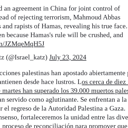
 an agreement in China for joint control of
stead of rejecting terrorism, Mahmoud Abbas
and rapists of Hamas, revealing his true face.
pen because Hamas's rule will be crushed, and
com/JZMqeMqH5J
srael Katz (@Israel_katz)
July 23, 2024
acciones palestinas han apostado abiertamente 
antienen desde hace lustros. L
os cerca de diez
e martes han superado los 39.000 muertos pale
n servido como aglutinante. Se enfrentan a la
ir el regreso de la Autoridad Palestina a Gaza.
enso, fortaleceremos la unidad entre las dive
 proceso de reconciliación para promover que