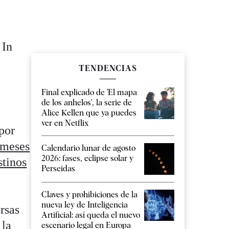
 In
TENDENCIAS
Final explicado de 'El mapa
de los anhelos', la serie de
Alice Kellen que ya puedes
ver en Netflix
por
 meses
Calendario lunar de agosto
2026: fases, eclipse solar y
stinos
Perseidas
Claves y prohibiciones de la
nueva ley de Inteligencia
rsas
Artificial: así queda el nuevo
 la
escenario legal en Europa