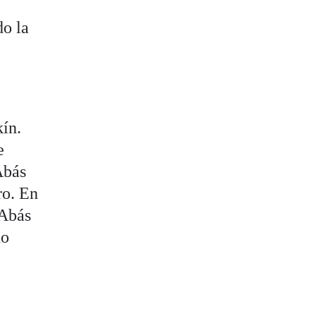
do la
kín.
e
Abás
ro. En
 Abás
do