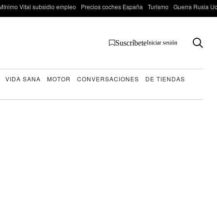
Mínimo Vital subsidio empleo
Precios coches España
Turismo
Guerra Rusia Ucr
Suscríbete
Iniciar sesión
VIDA SANA
MOTOR
CONVERSACIONES
DE TIENDAS