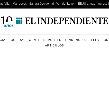
mo Vital
Marruecos
Sáhara Occidental
Von der Leyen
EEUU armas
Ingreso 
CIA
SOCIEDAD
GENTE
DEPORTES
TENDENCIAS
TELEVISIÓN
ARTÍCULOS