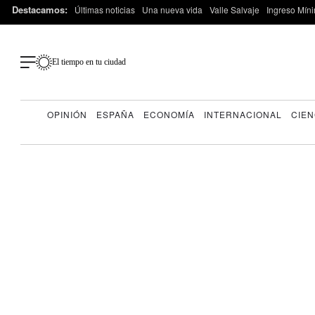
Destacamos:
Últimas noticias
Una nueva vida
Valle Salvaje
Ingreso Míni
El tiempo en tu ciudad
OPINIÓN
ESPAÑA
ECONOMÍA
INTERNACIONAL
CIEN