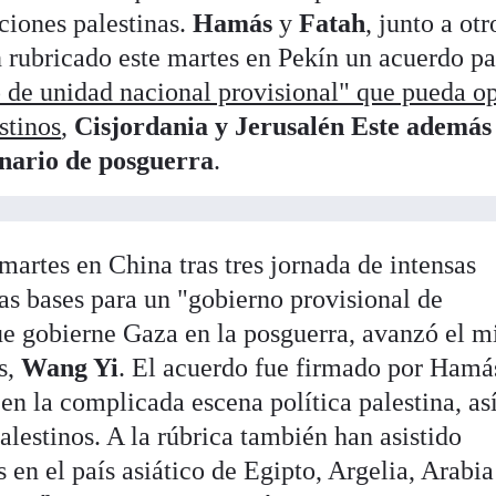
cciones palestinas.
Hamás
y
Fatah
, junto a otr
n rubricado este martes en Pekín un acuerdo pa
 de unidad nacional provisional" que pueda o
estinos
,
Cisjordania y Jerusalén Este además 
enario de posguerra
.
martes en China tras tres jornada de intensas
as bases para un "gobierno provisional de
ue gobierne Gaza en la posguerra, avanzó el mi
s,
Wang Yi
. El acuerdo fue firmado por Hamá
 en la complicada escena política palestina, as
lestinos. A la rúbrica también han asistido
 en el país asiático de Egipto, Argelia, Arabia