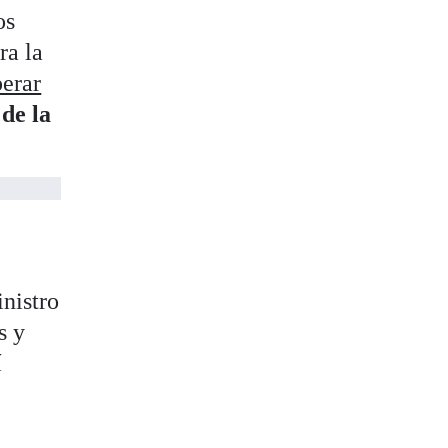
os
ra la
perar
de la
nistro
s y
í