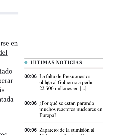
rse en
del
ÚLTIMAS NOTICIAS
ciado
La falta de Presupuestos
00:06
perar
obliga al Gobierno a pedir
22.500 millones en [...]
ia
ntada
¿Por qué se están parando
00:06
muchos reactores nucleares en
Europa?
Zapatero: de la sumisión al
00:06
tes