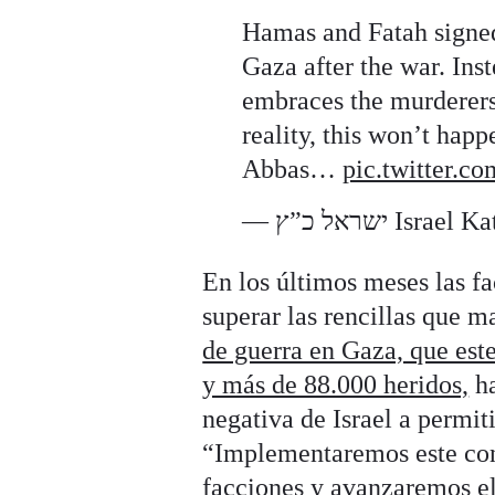
Hamas and Fatah signed
Gaza after the war. In
embraces the murderers 
reality, this won’t hap
Abbas…
pic.twitter.
— ישראל כ”ץ I
En los últimos meses las f
superar las rencillas que m
de guerra en Gaza, que est
y más de 88.000 heridos,
ha
negativa de Israel a permit
“Implementaremos este cons
facciones y avanzaremos el