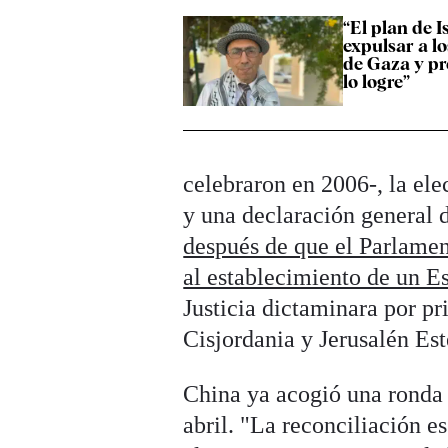
“El plan de I
expulsar a lo
de Gaza y p
lo logre”
celebraron en 2006-, la el
y una declaración general d
después de que el Parlamen
al establecimiento de un E
Justicia dictaminara por pr
Cisjordania y Jerusalén Est
China ya acogió una ronda
abril. "La reconciliación es