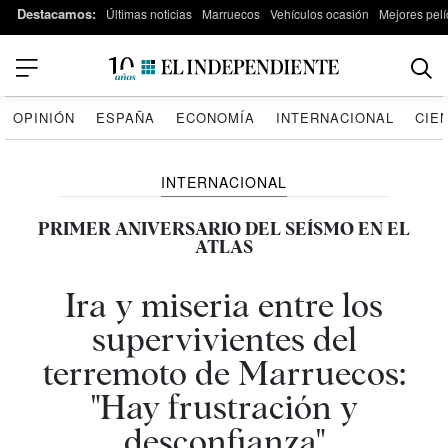
Destacamos:
Últimas noticias
Marruecos
Vehículos ocasión
Mejores pelí
OPINIÓN
ESPAÑA
ECONOMÍA
INTERNACIONAL
CIE
INTERNACIONAL
PRIMER ANIVERSARIO DEL SEÍSMO EN EL
ATLAS
Ira y miseria entre los
supervivientes del
terremoto de Marruecos:
"Hay frustración y
desconfianza"