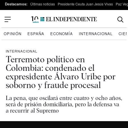
Destacamos:
Últimas noticias
Presidente Ceuta Juan Jesús Vivas
Paz Ve
OPINIÓN
ESPAÑA
ECONOMÍA
INTERNACIONAL
CIE
INTERNACIONAL
Terremoto político en
Colombia: condenado el
expresidente Álvaro Uribe por
soborno y fraude procesal
La pena, que oscilará entre cuatro y ocho años,
será de prisión domiciliaria, pero la defensa va
a recurrir al Supremo