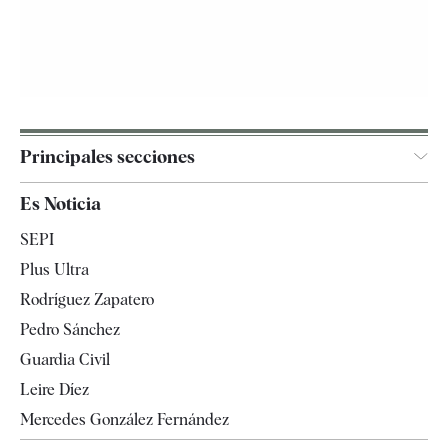
Principales secciones
España
Es Noticia
Economía
SEPI
Internacional
Plus Ultra
Gente
Rodríguez Zapatero
Televisión
Pedro Sánchez
Tendencias
Guardia Civil
Leire Díez
Mercedes González Fernández