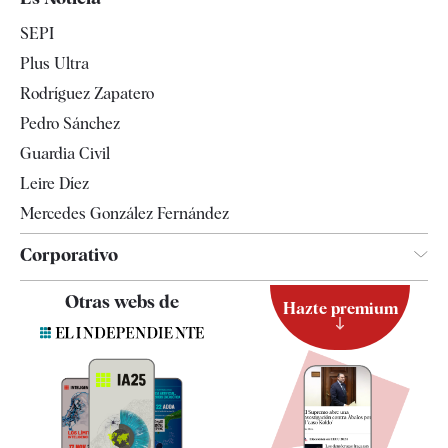
Economía
SEPI
Internacional
Plus Ultra
Gente
Rodríguez Zapatero
Televisión
Pedro Sánchez
Tendencias
Guardia Civil
Leire Díez
Mercedes González Fernández
Corporativo
Contacto
Otras webs de
Hazte premium
Suscripción
Newsletter
Apps
Quiénes somos
Especificaciones