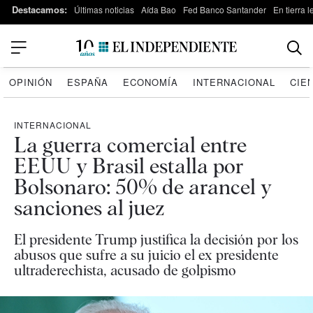
Destacamos:
Últimas noticias
Aída Bao
Fed Banco Santander
En tierra 
OPINIÓN
ESPAÑA
ECONOMÍA
INTERNACIONAL
CIE
INTERNACIONAL
La guerra comercial entre
EEUU y Brasil estalla por
Bolsonaro: 50% de arancel y
sanciones al juez
El presidente Trump justifica la decisión por los
abusos que sufre a su juicio el ex presidente
ultraderechista, acusado de golpismo