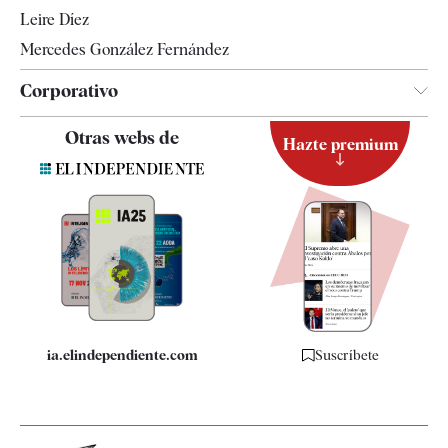
Leire Díez
Mercedes González Fernández
Corporativo
Contacto
Otras webs de
Hazte premium
Suscripción
Newsletter
Apps
Quiénes somos
Especificaciones
ia.elindependiente.com
Suscríbete