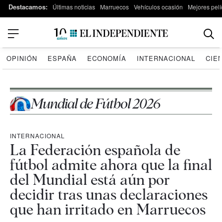
Destacamos:
Últimas noticias
Marruecos
Vehículos ocasión
Mejores pelí
OPINIÓN
ESPAÑA
ECONOMÍA
INTERNACIONAL
CIE
Mundial de Fútbol 2026
INTERNACIONAL
La Federación española de
fútbol admite ahora que la final
del Mundial está aún por
decidir tras unas declaraciones
que han irritado en Marruecos