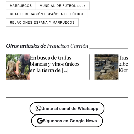
MARRUECOS
MUNDIAL DE FÚTBOL 2026
REAL FEDERACIÓN ESPAÑOLA DE FÚTBOL
RELACIONES ESPAÑA Y MARRUECOS
Otros artículos de
Francisco Carrión
En busca de trufas
Tras la
blancas y vinos únicos
taber
en la tierra de [...]
Kioto
Únete al canal de Whatsapp
Síguenos en Google News