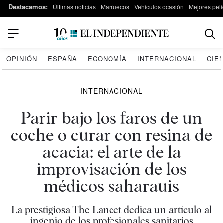
Destacamos:
Últimas noticias
Marruecos
Vehículos ocasión
Mejores pelí
OPINIÓN
ESPAÑA
ECONOMÍA
INTERNACIONAL
CIE
INTERNACIONAL
Parir bajo los faros de un
coche o curar con resina de
acacia: el arte de la
improvisación de los
médicos saharauis
La prestigiosa The Lancet dedica un artículo al
ingenio de los profesionales sanitarios