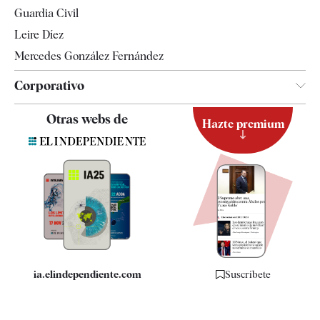
Tendencias
Guardia Civil
Leire Díez
Mercedes González Fernández
Corporativo
Contacto
Otras webs de
Hazte premium
Suscripción
Newsletter
Apps
Quiénes somos
Especificaciones
ia.elindependiente.com
Suscríbete