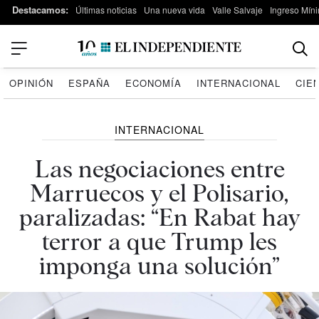
Destacamos:
Últimas noticias
Una nueva vida
Valle Salvaje
Ingreso Míni
OPINIÓN
ESPAÑA
ECONOMÍA
INTERNACIONAL
CIE
INTERNACIONAL
Las negociaciones entre
Marruecos y el Polisario,
paralizadas: “En Rabat hay
terror a que Trump les
imponga una solución”