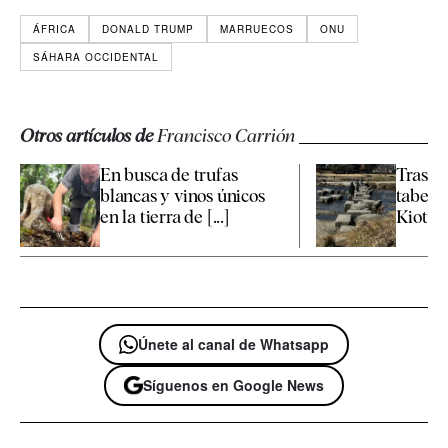
ÁFRICA
DONALD TRUMP
MARRUECOS
ONU
SÁHARA OCCIDENTAL
Otros artículos de
Francisco Carrión
En busca de trufas
Tras la
blancas y vinos únicos
taber
en la tierra de [...]
Kioto
Únete al canal de Whatsapp
Síguenos en Google News