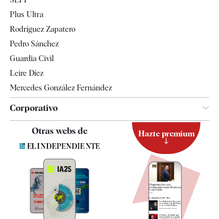
Internacional
Plus Ultra
Gente
Rodríguez Zapatero
Televisión
Pedro Sánchez
Tendencias
Guardia Civil
Leire Díez
Mercedes González Fernández
Corporativo
Contacto
Otras webs de
Hazte premium
Suscripción
Newsletter
Apps
Quiénes somos
Especificaciones