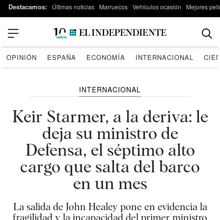
Destacamos:
Últimas noticias
Marruecos
Vehículos ocasión
Mejores pelí
OPINIÓN
ESPAÑA
ECONOMÍA
INTERNACIONAL
CIE
INTERNACIONAL
Keir Starmer, a la deriva: le
deja su ministro de
Defensa, el séptimo alto
cargo que salta del barco
en un mes
La salida de John Healey pone en evidencia la
fragilidad y la incapacidad del primer ministro