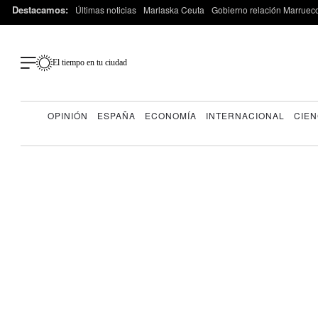
Destacamos:
Últimas noticias
Marlaska Ceuta
Gobierno relación Marruec
El tiempo en tu ciudad
OPINIÓN
ESPAÑA
ECONOMÍA
INTERNACIONAL
CIEN