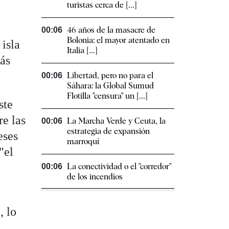
turistas cerca de [...]
46 años de la masacre de
00:06
Bolonia: el mayor atentado en
isla
Italia [...]
ás
Libertad, pero no para el
00:06
Sáhara: la Global Sumud
Flotilla "censura" un [...]
ste
re las
La Marcha Verde y Ceuta, la
00:06
estrategia de expansión
eses
marroquí
"el
La conectividad o el "corredor"
00:06
de los incendios
, lo