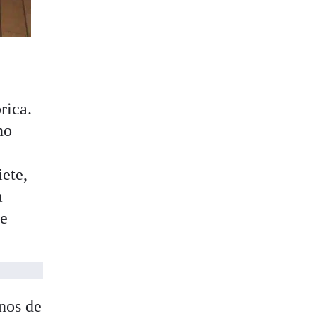
rica.
no
iete,
a
de
nos de