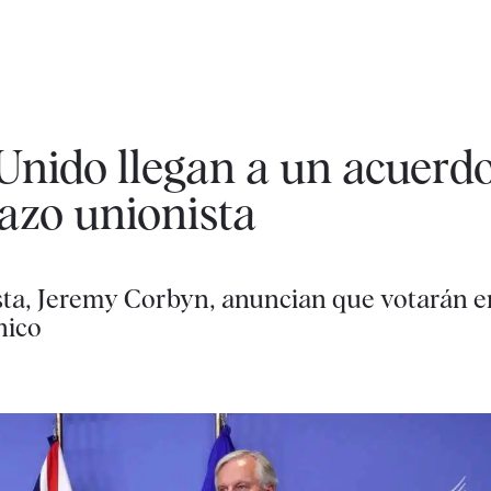
Unido llegan a un acuerdo
hazo unionista
ista, Jeremy Corbyn, anuncian que votarán e
nico