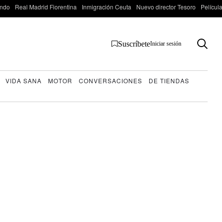
ondo
Real Madrid Fiorentina
Inmigración Ceuta
Nuevo director Tesoro
Películ
Suscríbete
Iniciar sesión
VIDA SANA
MOTOR
CONVERSACIONES
DE TIENDAS