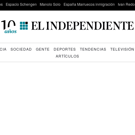
os
Espacio Schengen
Manolo Solo
España Marruecos inmigración
Ivan Red
CIA
SOCIEDAD
GENTE
DEPORTES
TENDENCIAS
TELEVISIÓN
ARTÍCULOS