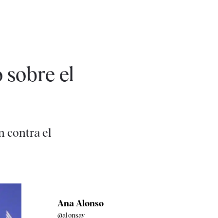
 sobre el
n contra el
Ana Alonso
@alonsay