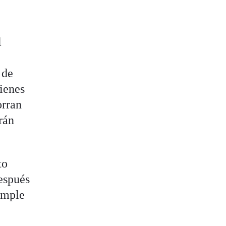
l
 de
bienes
orran
rán
to
espués
imple