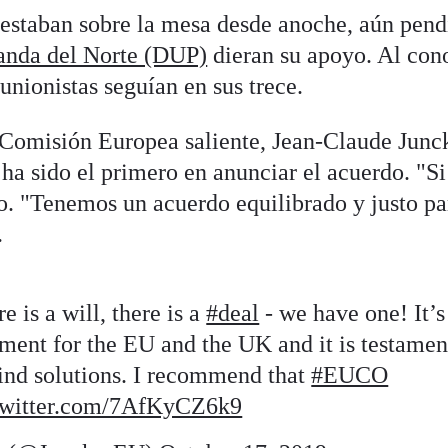
 estaban sobre la mesa desde anoche, aún pend
rlanda del Norte (DUP)
dieran su apoyo. Al con
 unionistas seguían en sus trece.
a Comisión Europea saliente, Jean-Claude Junck
 ha sido el primero en anunciar el acuerdo. "Si
to. "Tenemos un acuerdo equilibrado y justo pa
.
is a will, there is a
#deal
- we have one! It’s
ment for the EU and the UK and it is testamen
ind solutions. I recommend that
#EUCO
twitter.com/7AfKyCZ6k9