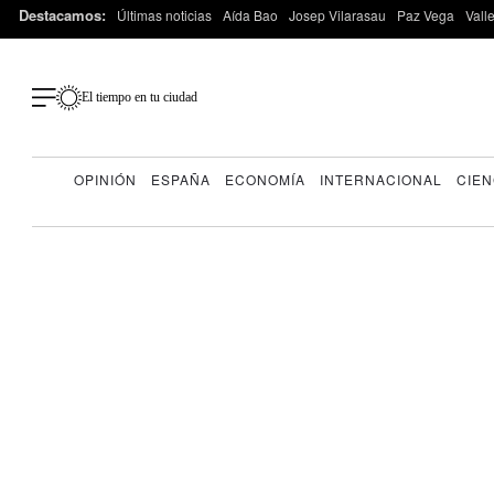
Destacamos:
Últimas noticias
Aída Bao
Josep Vilarasau
Paz Vega
Vall
El tiempo en tu ciudad
OPINIÓN
ESPAÑA
ECONOMÍA
INTERNACIONAL
CIEN