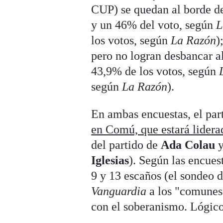
CUP) se quedan al borde de
y un 46% del voto, según
L
los votos, según
La Razón
)
pero no logran desbancar a
43,9% de los votos, según
según
La Razón
).
En ambas encuestas, el par
en Comú, que estará lider
del partido de
Ada Colau
y
Iglesias
). Según las encue
9 y 13 escaños (el sondeo 
Vanguardia
a los "comunes
con el soberanismo. Lógico: