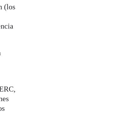
 (los
encia
a
l
, ERC,
ones
os
.