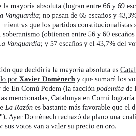
 la mayoría absoluta (logran entre 66 y 69 es
a Vanguardia
; no pasan de 65 escaños y 43,3
; mientras que los partidos constitucionalistas
l soberanismo (obtienen entre 56 y 60 escaños
La Vanguardia
; y 57 escaños y el 43,7% del vo
tido que decidiría la mayoría absoluta es
Cata
ado por
Xavier Domènech
y que sumará los vo
 de En Comú Podem (la facción
podemita
de
stas mencionadas, Catalunya en Comú lograría 
de
La Razón
es bastante más favorable que el 
"). Ayer Domènech rechazó de plano una coal
 sus votos van a valer su precio en oro.