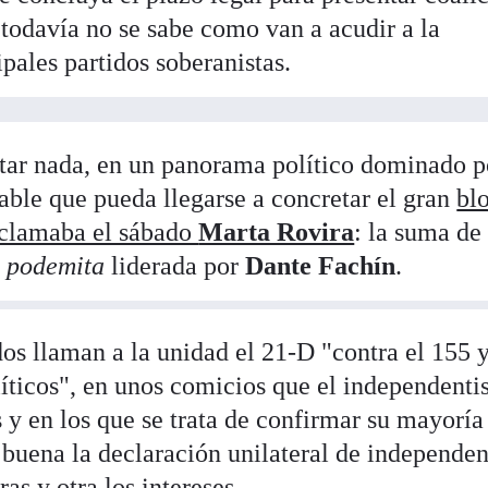
 todavía no se sabe como van a acudir a la
ipales partidos soberanistas.
tar nada, en un panorama político dominado p
able que pueda llegarse a concretar el gran
bl
 clamaba el sábado
Marta Rovira
: la suma d
n
podemita
liderada por
Dante Fachín
.
os llaman a la unidad el 21-D "contra el 155 
olíticos", en unos comicios que el independent
 y en los que se trata de confirmar su mayoría 
 buena la declaración unilateral de independen
as y otra los intereses.