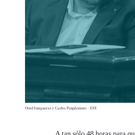
Oriol Junqueras y Carles Puigdemont. |
EFE
A tan sólo 48 horas para qu