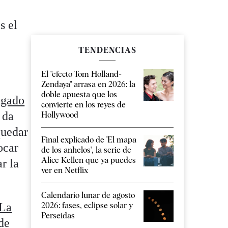
s el
TENDENCIAS
El "efecto Tom Holland-
Zendaya" arrasa en 2026: la
doble apuesta que los
ugado
convierte en los reyes de
 da
Hollywood
quedar
Final explicado de 'El mapa
ocar
de los anhelos', la serie de
Alice Kellen que ya puedes
r la
ver en Netflix
Calendario lunar de agosto
La
2026: fases, eclipse solar y
Perseidas
de