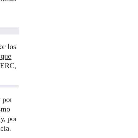
or los
oque
e ERC,
y por
ismo
y, por
cia.