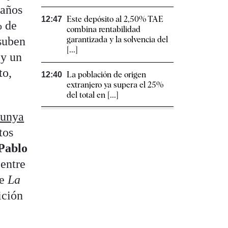
caños
Este depósito al 2,50% TAE
12:47
% de
combina rentabilidad
 suben
garantizada y la solvencia del
[...]
 y un
to,
La población de origen
12:40
extranjero ya supera el 25%
del total en [...]
lunya
tos
Pablo
entre
de
La
ición