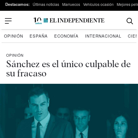
Destacamos:
Últimas noticias
Marruecos
Vehículos ocasión
Mejores pelí
OPINIÓN
ESPAÑA
ECONOMÍA
INTERNACIONAL
CIE
OPINIÓN
Sánchez es el único culpable de
su fracaso