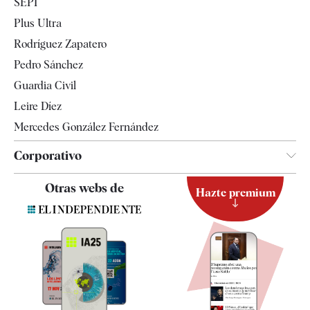
SEPI
Internacional
Plus Ultra
Gente
Rodríguez Zapatero
Televisión
Pedro Sánchez
Tendencias
Guardia Civil
Leire Díez
Mercedes González Fernández
Corporativo
Contacto
Otras webs de
Hazte premium
Suscripción
Newsletter
Apps
Quiénes somos
Especificaciones