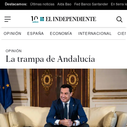
Destacamos:
Últimas noticias
Aída Bao
Fed Banco Santander
En tierra 
OPINIÓN
ESPAÑA
ECONOMÍA
INTERNACIONAL
CIE
OPINIÓN
La trampa de Andalucía