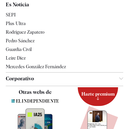
España
Es Noticia
Economía
SEPI
Internacional
Plus Ultra
Gente
Rodríguez Zapatero
Televisión
Pedro Sánchez
Tendencias
Guardia Civil
Leire Díez
Mercedes González Fernández
Corporativo
Contacto
Otras webs de
Hazte premium
Suscripción
Newsletter
Apps
Quiénes somos